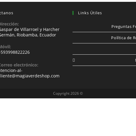
ctanos
Links Útiles
Dirección:
Preguntas F
Gaspar de Villarroel y Harcher
Germán, Riobamba, Ecuador
Política de 
Móvil:
+593998822226
Correo electrónico:
atencion-al-
cliente@magiaverdeshop.com
Copyright 2026 ©