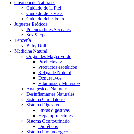
Cosméticos Naturales
Cuidado de la Piel
Cuidado de la vista
Cuidado del cabello
Juguetes Eróticos
Potenciadores Sexuales
Sex Shop
Lencería
Baby Doll
Medicina Natural
Originales Magia Verde
Productos tv
Productos esotéricos
Relajante Natural
Depurativos
Vitaminas y Minerales
Analgésicos Naturales
Desinflamantes Naturales
Sistema Circulatorio
Sistema Digestivo
Fibras digestivas
Hepatoprotectores
Sistema Genitourinario
Diuréticos
Sistema inmunológico