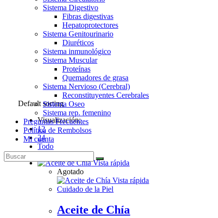
Sistema Digestivo
Fibras digestivas
Hepatoprotectores
Sistema Genitourinario
Diuréticos
Sistema inmunológico
Sistema Muscular
Proteínas
Quemadores de grasa
Sistema Nervioso (Cerebral)
Reconstituyentes Cerebrales
Default sorting
Sistema Oseo
Sistema rep. femenino
Visualización:
Preguntas Frecuentes
12
Política de Rembolsos
24
Mi cuenta
Todo
Vista rápida
Agotado
Vista rápida
Cuidado de la Piel
Aceite de Chía