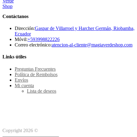
Contáctanos
Dirección:
Gaspar de Villarroel y Harcher Germán, Riobamba,
Ecuador
Se
Móvil:
+593998822226
abre
Se
Correo electrónico:
atencion-al-cliente@magiaverdeshop.com
en
ab
tu
en
Links útiles
aplicación
tu
ap
Preguntas Frecuentes
Política de Rembolsos
Envíos
Mi cuenta
Lista de deseos
Métodos de pago Seguro
Copyright 2026 ©