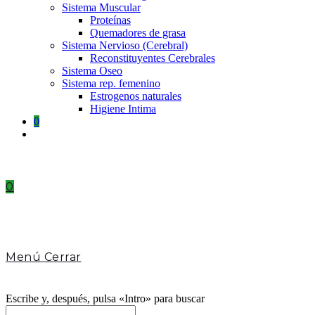
Sistema Muscular
Proteínas
Quemadores de grasa
Sistema Nervioso (Cerebral)
Reconstituyentes Cerebrales
Sistema Oseo
Sistema rep. femenino
Estrogenos naturales
Higiene Intima
0
Toggle
website
search
0
Menú
Cerrar
Escribe y, después, pulsa «Intro» para buscar