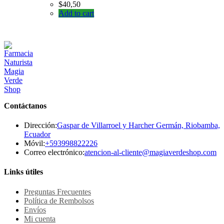
$
40,50
Add to cart
Contáctanos
Dirección:
Gaspar de Villarroel y Harcher Germán, Riobamba,
Ecuador
Se
Móvil:
+593998822226
abre
Se
Correo electrónico:
atencion-al-cliente@magiaverdeshop.com
en
ab
tu
en
Links útiles
aplicación
tu
ap
Preguntas Frecuentes
Política de Rembolsos
Envíos
Mi cuenta