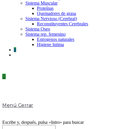
Sistema Muscular
Proteínas
Quemadores de grasa
Sistema Nervioso (Cerebral)
Reconstituyentes Cerebrales
Sistema Oseo
Sistema rep. femenino
Estrogenos naturales
Higiene Intima
0
Toggle
website
search
0
Menú
Cerrar
Escribe y, después, pulsa «Intro» para buscar