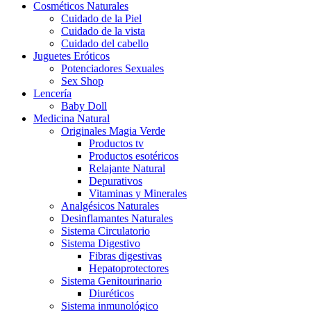
Cosméticos Naturales
Cuidado de la Piel
Cuidado de la vista
Cuidado del cabello
Juguetes Eróticos
Potenciadores Sexuales
Sex Shop
Lencería
Baby Doll
Medicina Natural
Originales Magia Verde
Productos tv
Productos esotéricos
Relajante Natural
Depurativos
Vitaminas y Minerales
Analgésicos Naturales
Desinflamantes Naturales
Sistema Circulatorio
Sistema Digestivo
Fibras digestivas
Hepatoprotectores
Sistema Genitourinario
Diuréticos
Sistema inmunológico