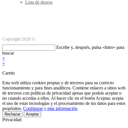
Lista de deseos
Métodos de pago Seguro
Copyright 2026 ©
Buscar
Escribe y, después, pulsa «Intro» para
en
buscar
esta
×
web
×
Carrito
Esta web utiliza cookies propias y de terceros para su correcto
funcionamiento y para fines analíticos. Contiene enlaces a sitios web
de terceros con políticas de privacidad ajenas que podrás aceptar o
no cuando accedas a ellos. Al hacer clic en el botón Aceptar, acepta
el uso de estas tecnologías y el procesamiento de tus datos para estos
propósitos.
Configurar y más información
Rechazar
Aceptar
Privacidad