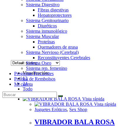
Sistema Digestivo
Fibras digestivas
Hepatoprotectores
Sistema Genitourinario
Diuréticos
Sistema inmunológico
Sistema Muscular
Proteínas
Quemadores de grasa
Sistema Nervioso (Cerebral)
Reconstituyentes Cerebrales
Sistema Oseo
Sistema rep. femenino
Visualización:
Preguntas Frecuentes
12
Política de Rembolsos
24
Mi cuenta
Todo
Vista rápida
Vista rápida
Juguetes Eróticos
,
Sex Shop
VIBRADOR BALA ROSA