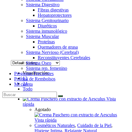
Sistema Digestivo
Fibras digestivas
Hepatoprotectores
Sistema Genitourinario
Diuréticos
Sistema inmunológico
Sistema Muscular
Proteínas
Quemadores de grasa
Sistema Nervioso (Cerebral)
Reconstituyentes Cerebrales
Sistema Oseo
Sistema rep. femenino
Visualización:
Preguntas Frecuentes
12
Política de Rembolsos
24
Mi cuenta
Todo
Vista
rápida
Agotado
Vista rápida
Cosméticos Naturales
,
Cuidado de la Piel
,
Higiene Intima
,
Relajante Natural