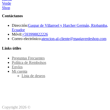
Contáctanos
Dirección:
Gaspar de Villarroel y Harcher Germán, Riobamba,
Ecuador
Se
Móvil:
+593998822226
abre
Se
Correo electrónico:
atencion-al-cliente@magiaverdeshop.com
en
ab
tu
en
Links útiles
aplicación
tu
ap
Preguntas Frecuentes
Política de Rembolsos
Envíos
Mi cuenta
Lista de deseos
Métodos de pago Seguro
Copyright 2026 ©