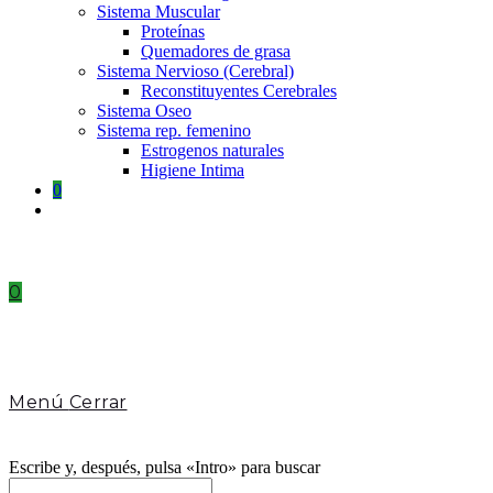
Sistema Muscular
Proteínas
Quemadores de grasa
Sistema Nervioso (Cerebral)
Reconstituyentes Cerebrales
Sistema Oseo
Sistema rep. femenino
Estrogenos naturales
Higiene Intima
0
Toggle
website
search
0
Menú
Cerrar
Escribe y, después, pulsa «Intro» para buscar