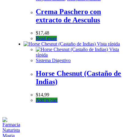
Crema Paschero con
extracto de Aesculus
$
17,48
Read more
Vista rápida
Vista
rápida
Sistema Digestivo
Horse Chesnut (Castaño de
Indias)
$
14,99
Add to cart