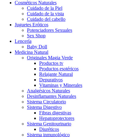
Cosméticos Naturales
Cuidado de la Piel
Cuidado de la vista
Cuidado del cabello
Juguetes Eróticos
Potenciadores Sexuales
Sex Shop
Lencería
Baby Doll
Medicina Natural
Originales Magia Verde
Productos tv
Productos esotéricos
Relajante Natural
Depurativos
Vitaminas y Minerales
Analgésicos Naturales
Desinflamantes Naturales
Sistema Circulatorio
Sistema Digestivo
Fibras digestivas
Hepatoprotectores
Sistema Genitourinario
Diuréticos
Sistema inmunológico