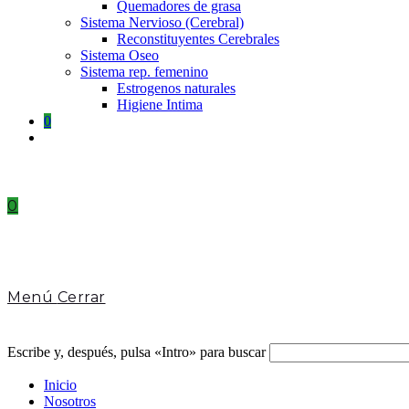
Quemadores de grasa
Sistema Nervioso (Cerebral)
Reconstituyentes Cerebrales
Sistema Oseo
Sistema rep. femenino
Estrogenos naturales
Higiene Intima
0
Toggle
website
search
0
Menú
Cerrar
Escribe y, después, pulsa «Intro» para buscar
Inicio
Nosotros