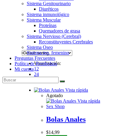
Sistema Genitourinario
Diuréticos
Sistema inmunológico
Sistema Muscular
Proteínas
Quemadores de grasa
Sistema Nervioso (Cerebral)
Reconstituyentes Cerebrales
Sistema Oseo
Sistema rep. femenino
Preguntas Frecuentes
Visualización:
Política de Rembolsos
12
Mi cuenta
24
Todo
Vista rápida
Agotado
Vista rápida
Sex Shop
Bolas Anales
$
14,99