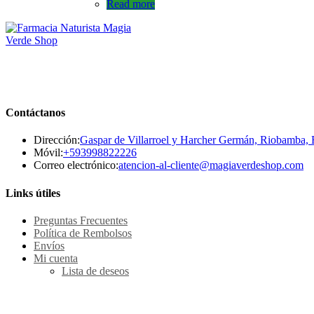
Read more
Contáctanos
Dirección:
Gaspar de Villarroel y Harcher Germán, Riobamba,
Se
Móvil:
+593998822226
abre
Se
Correo electrónico:
atencion-al-cliente@magiaverdeshop.com
en
ab
tu
en
Links útiles
aplicación
tu
ap
Preguntas Frecuentes
Política de Rembolsos
Envíos
Mi cuenta
Lista de deseos