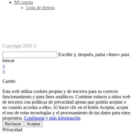
Mi cuenta
Lista de deseos
Métodos de pago Seguro
Copyright 2026 ©
Buscar
Escribe y, después, pulsa «Intro» para
en
buscar
esta
×
web
×
Carrito
Esta web utiliza cookies propias y de terceros para su correcto
funcionamiento y para fines analíticos. Contiene enlaces a sitios web
de terceros con políticas de privacidad ajenas que podrás aceptar o
no cuando accedas a ellos. Al hacer clic en el botón Aceptar, acepta
el uso de estas tecnologías y el procesamiento de tus datos para estos
propósitos.
Configurar y más información
Rechazar
Aceptar
Privacidad