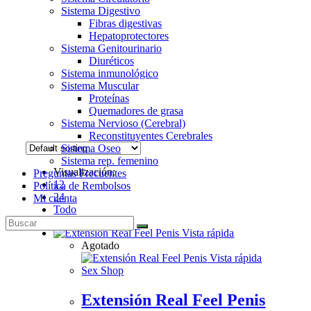
Sistema Digestivo
Fibras digestivas
Hepatoprotectores
Sistema Genitourinario
Diuréticos
Sistema inmunológico
Sistema Muscular
Proteínas
Quemadores de grasa
Sistema Nervioso (Cerebral)
Reconstituyentes Cerebrales
Sistema Oseo
Sistema rep. femenino
Visualización:
Preguntas Frecuentes
12
Política de Rembolsos
24
Mi cuenta
Todo
Vista rápida
Agotado
Vista rápida
Sex Shop
Extensión Real Feel Penis