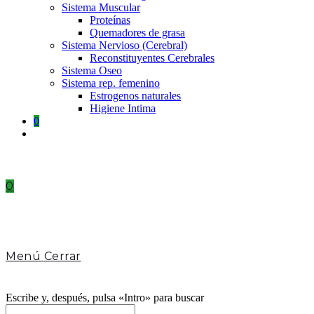
Sistema Muscular
Proteínas
Quemadores de grasa
Sistema Nervioso (Cerebral)
Reconstituyentes Cerebrales
Sistema Oseo
Sistema rep. femenino
Estrogenos naturales
Higiene Intima
0
Toggle
website
search
0
Menú
Cerrar
Escribe y, después, pulsa «Intro» para buscar