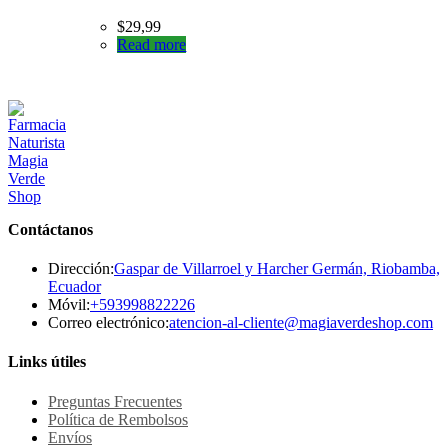
$
29,99
Read more
Contáctanos
Dirección:
Gaspar de Villarroel y Harcher Germán, Riobamba,
Ecuador
Se
Móvil:
+593998822226
abre
Se
Correo electrónico:
atencion-al-cliente@magiaverdeshop.com
en
ab
tu
en
Links útiles
aplicación
tu
ap
Preguntas Frecuentes
Política de Rembolsos
Envíos