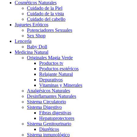
Cosméticos Naturales
Cuidado de la Piel
Cuidado de la vista
Cuidado del cabello
Juguetes Eróticos
Potenciadores Sexuales
Sex Shop
Lencería
Baby Doll
Medicina Natural
Originales Magia Verde
Productos tv
Productos esotéricos
Relajante Natural
Depurativos
Vitaminas y Minerales
Analgésicos Naturales
Desinflamantes Naturales
Sistema Circulatorio
Sistema Digestivo
Fibras digestivas
Hepatoprotectores
Sistema Genitourinario
Diuréticos
Sistema inmunológico