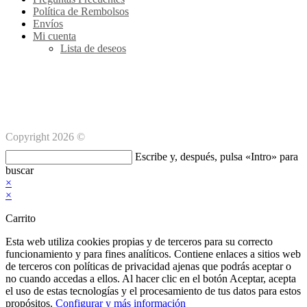
Política de Rembolsos
Envíos
Mi cuenta
Lista de deseos
Métodos de pago Seguro
Copyright 2026 ©
Buscar
Escribe y, después, pulsa «Intro» para
en
buscar
esta
×
web
×
Carrito
Esta web utiliza cookies propias y de terceros para su correcto
funcionamiento y para fines analíticos. Contiene enlaces a sitios web
de terceros con políticas de privacidad ajenas que podrás aceptar o
no cuando accedas a ellos. Al hacer clic en el botón Aceptar, acepta
el uso de estas tecnologías y el procesamiento de tus datos para estos
propósitos.
Configurar y más información