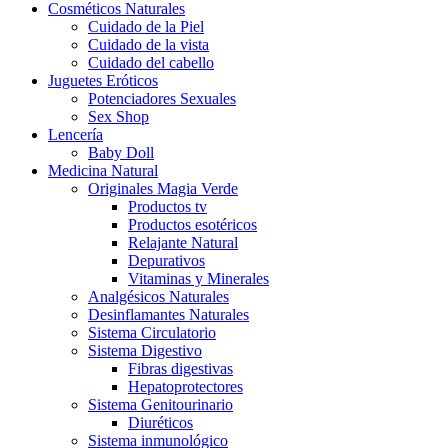
Cosméticos Naturales
Cuidado de la Piel
Cuidado de la vista
Cuidado del cabello
Juguetes Eróticos
Potenciadores Sexuales
Sex Shop
Lencería
Baby Doll
Medicina Natural
Originales Magia Verde
Productos tv
Productos esotéricos
Relajante Natural
Depurativos
Vitaminas y Minerales
Analgésicos Naturales
Desinflamantes Naturales
Sistema Circulatorio
Sistema Digestivo
Fibras digestivas
Hepatoprotectores
Sistema Genitourinario
Diuréticos
Sistema inmunológico