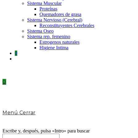
Sistema Muscular
Proteínas
Quemadores de grasa
Sistema Nervioso (Cerebral)
Reconstituyentes Cerebrales
Sistema Oseo
Sistema rep. femenino
Estrogenos naturales
Higiene Intima
0
Toggle
website
search
0
Menú
Cerrar
Escribe y, después, pulsa «Intro» para buscar