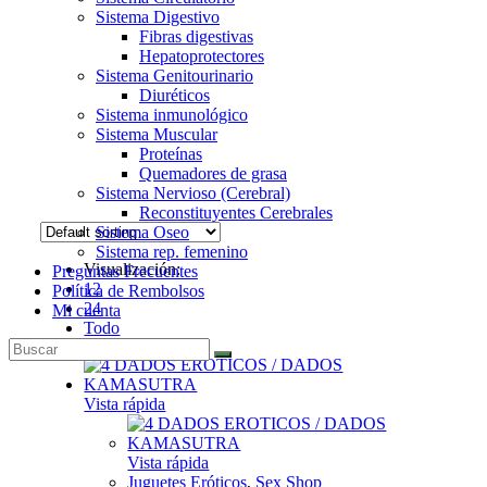
Sistema Digestivo
Fibras digestivas
Hepatoprotectores
Sistema Genitourinario
Diuréticos
Sistema inmunológico
Sistema Muscular
Proteínas
Quemadores de grasa
Sistema Nervioso (Cerebral)
Reconstituyentes Cerebrales
Sistema Oseo
Sistema rep. femenino
Visualización:
Preguntas Frecuentes
12
Política de Rembolsos
24
Mi cuenta
Todo
Vista rápida
Vista rápida
Juguetes Eróticos
,
Sex Shop