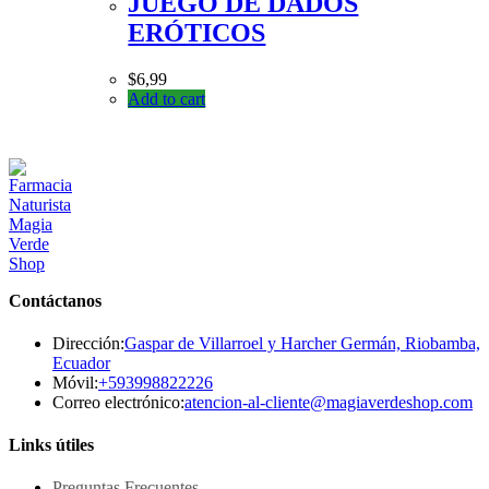
JUEGO DE DADOS
ERÓTICOS
$
6,99
Add to cart
Contáctanos
Dirección:
Gaspar de Villarroel y Harcher Germán, Riobamba,
Ecuador
Se
Móvil:
+593998822226
abre
Se
Correo electrónico:
atencion-al-cliente@magiaverdeshop.com
en
ab
tu
en
Links útiles
aplicación
tu
ap
Preguntas Frecuentes