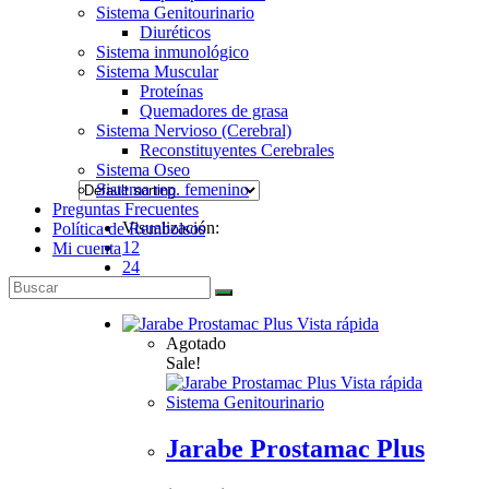
Sistema Genitourinario
Diuréticos
Sistema inmunológico
Sistema Muscular
Proteínas
Quemadores de grasa
Sistema Nervioso (Cerebral)
Reconstituyentes Cerebrales
Sistema Oseo
Sistema rep. femenino
Preguntas Frecuentes
Visualización:
Política de Rembolsos
12
Mi cuenta
24
Todo
Vista rápida
Agotado
Sale!
Vista rápida
Sistema Genitourinario
Jarabe Prostamac Plus