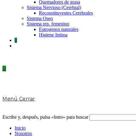
Quemadores de grasa
Sistema Nervioso (Cerebral)
Reconstituyentes Cerebrales
Sistema Oseo
Sistema rep. femenino
Estrogenos naturales
Higiene Intima
0
Toggle
website
search
0
Menú
Cerrar
Escribe y, después, pulsa «Intro» para buscar
Inicio
Nosotros