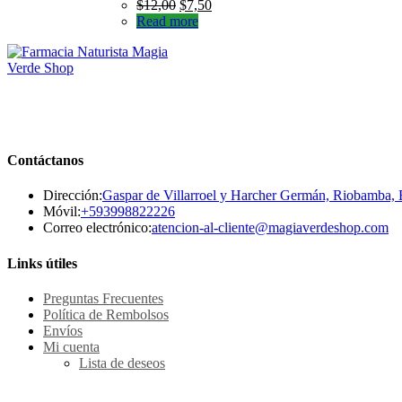
$
12,00
$
7,50
Read more
Contáctanos
Dirección:
Gaspar de Villarroel y Harcher Germán, Riobamba,
Se
Móvil:
+593998822226
abre
Se
Correo electrónico:
atencion-al-cliente@magiaverdeshop.com
en
ab
tu
en
Links útiles
aplicación
tu
ap
Preguntas Frecuentes
Política de Rembolsos
Envíos
Mi cuenta
Lista de deseos