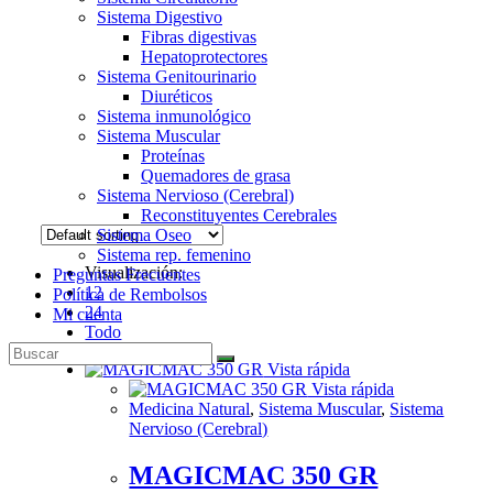
Sistema Digestivo
Fibras digestivas
Hepatoprotectores
Sistema Genitourinario
Diuréticos
Sistema inmunológico
Sistema Muscular
Proteínas
Quemadores de grasa
Sistema Nervioso (Cerebral)
Reconstituyentes Cerebrales
Sistema Oseo
Sistema rep. femenino
Visualización:
Preguntas Frecuentes
12
Política de Rembolsos
24
Mi cuenta
Todo
Vista rápida
Vista rápida
Medicina Natural
,
Sistema Muscular
,
Sistema
Nervioso (Cerebral)
MAGICMAC 350 GR