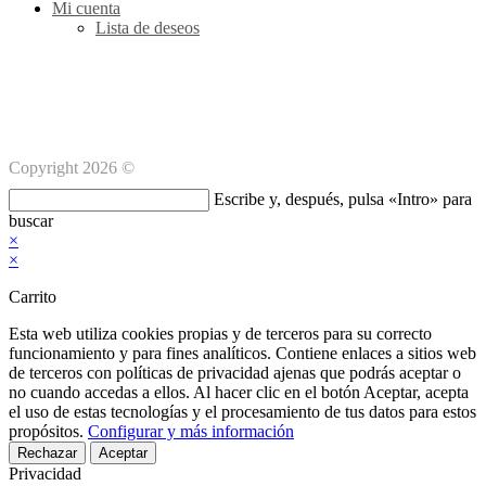
Mi cuenta
Lista de deseos
Métodos de pago Seguro
Copyright 2026 ©
Buscar
Escribe y, después, pulsa «Intro» para
en
buscar
esta
×
web
×
Carrito
Esta web utiliza cookies propias y de terceros para su correcto
funcionamiento y para fines analíticos. Contiene enlaces a sitios web
de terceros con políticas de privacidad ajenas que podrás aceptar o
no cuando accedas a ellos. Al hacer clic en el botón Aceptar, acepta
el uso de estas tecnologías y el procesamiento de tus datos para estos
propósitos.
Configurar y más información
Rechazar
Aceptar
Privacidad