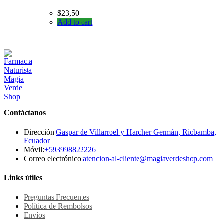
$
23,50
Add to cart
Contáctanos
Dirección:
Gaspar de Villarroel y Harcher Germán, Riobamba,
Ecuador
Se
Móvil:
+593998822226
abre
Se
Correo electrónico:
atencion-al-cliente@magiaverdeshop.com
en
ab
tu
en
Links útiles
aplicación
tu
ap
Preguntas Frecuentes
Política de Rembolsos
Envíos