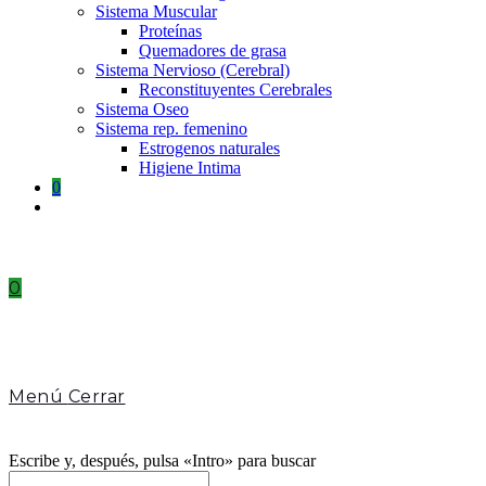
Sistema Muscular
Proteínas
Quemadores de grasa
Sistema Nervioso (Cerebral)
Reconstituyentes Cerebrales
Sistema Oseo
Sistema rep. femenino
Estrogenos naturales
Higiene Intima
0
Toggle
website
search
0
Menú
Cerrar
Escribe y, después, pulsa «Intro» para buscar