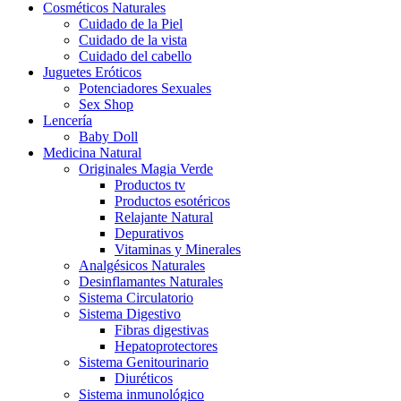
Cosméticos Naturales
Cuidado de la Piel
Cuidado de la vista
Cuidado del cabello
Juguetes Eróticos
Potenciadores Sexuales
Sex Shop
Lencería
Baby Doll
Medicina Natural
Originales Magia Verde
Productos tv
Productos esotéricos
Relajante Natural
Depurativos
Vitaminas y Minerales
Analgésicos Naturales
Desinflamantes Naturales
Sistema Circulatorio
Sistema Digestivo
Fibras digestivas
Hepatoprotectores
Sistema Genitourinario
Diuréticos
Sistema inmunológico