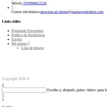
Se
Móvil:
+593998822226
abre
en
Se
Correo electrónico:
atencion-al-cliente@magiaverdeshop.com
tu
ab
aplicación
en
Links útiles
tu
ap
Preguntas Frecuentes
Política de Rembolsos
Envíos
Mi cuenta
Lista de deseos
Copyright 2026 ©
Buscar
Escribe y, después, pulsa «Intro» para 
en
×
esta
×
web