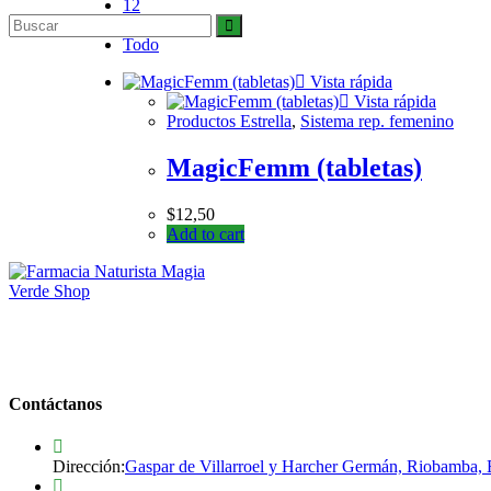
12
24
Todo
Vista rápida
Vista rápida
Productos Estrella
,
Sistema rep. femenino
MagicFemm (tabletas)
$
12,50
Add to cart
Contáctanos
Dirección:
Gaspar de Villarroel y Harcher Germán, Riobamba,