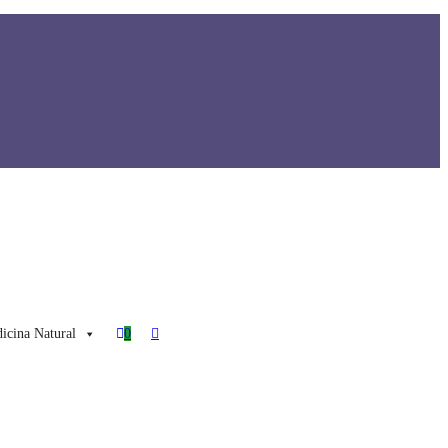
Toggle
icina Natural
0
website