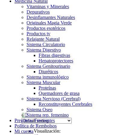
Medicina Natural
Vitaminas y Minerales
Depurativos
Desinflamantes Naturales
Originales Magia Verde
Productos esotéricos
Productos tv
Relajante Natural
Sistema Circulatorio
Sistema Digestivo
Fibras digestivas
Hepatoprotectores
Sistema Genitourinario
Diuréticos
Sistema inmunológico
Sistema Muscular
Proteínas
Quemadores de grasa
Sistema Nervioso (Cerebral)
Reconstituyentes Cerebrales
Sistema Oseo
Sistema rep. femenino
Preguntas Frecuentes
Política de Rembolsos
Visualización:
Mi cuenta