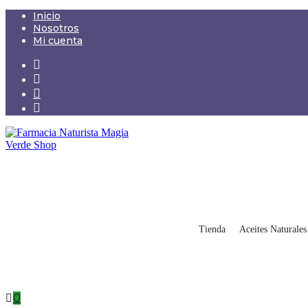
Saltar
Inicio
al
Nosotros
contenido
Mi cuenta
Tienda
Aceites Naturales
0