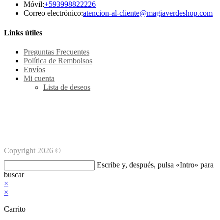
Se
Móvil:
+593998822226
abre
Se
Correo electrónico:
atencion-al-cliente@magiaverdeshop.com
en
ab
tu
en
Links útiles
aplicación
tu
ap
Preguntas Frecuentes
Política de Rembolsos
Envíos
Mi cuenta
Lista de deseos
Métodos de pago Seguro
Copyright 2026 ©
Buscar
Escribe y, después, pulsa «Intro» para
en
buscar
esta
×
web
×
Carrito