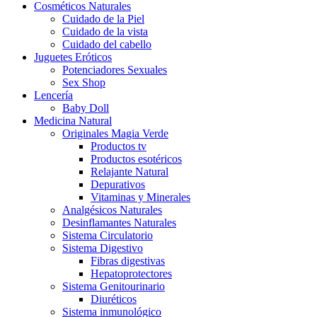
Cosméticos Naturales
Cuidado de la Piel
Cuidado de la vista
Cuidado del cabello
Juguetes Eróticos
Potenciadores Sexuales
Sex Shop
Lencería
Baby Doll
Medicina Natural
Originales Magia Verde
Productos tv
Productos esotéricos
Relajante Natural
Depurativos
Vitaminas y Minerales
Analgésicos Naturales
Desinflamantes Naturales
Sistema Circulatorio
Sistema Digestivo
Fibras digestivas
Hepatoprotectores
Sistema Genitourinario
Diuréticos
Sistema inmunológico