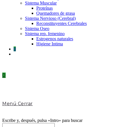
Sistema Muscular
Proteínas
Quemadores de grasa
Sistema Nervioso (Cerebral)
Reconstituyentes Cerebrales
Sistema Oseo
Sistema rep. femenino
Estrogenos naturales
Higiene Intima
0
Toggle
website
search
0
Menú
Cerrar
Escribe y, después, pulsa «Intro» para buscar