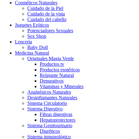
Cosméticos Naturales
Cuidado de la Piel
Cuidado de la vista
Cuidado del cabello
Juguetes Eróticos
Potenciadores Sexuales
Sex Shop
Lencería
Baby Doll
Medicina Natural
Originales Magia Verde
Productos tv
Productos esotéricos
Relajante Natural
Depurativos
Vitaminas y Minerales
Analgésicos Naturales
Desinflamantes Naturales
Sistema Circulatorio
Sistema Digestivo
Fibras digestivas
Hepatoprotectores
Sistema Genitourinario
Diuréticos
Sistema inmunológico