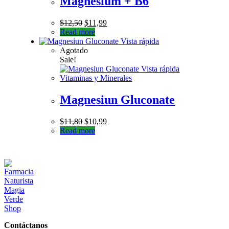
Magnesium + B6
$
12,50
$
11,99
Read more
Vista rápida
Agotado
Sale!
Vista rápida
Vitaminas y Minerales
Magnesiun Gluconate
$
11,80
$
10,99
Read more
Contáctanos