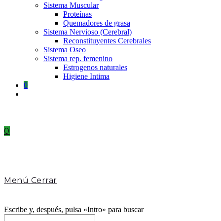
Sistema Muscular
Proteínas
Quemadores de grasa
Sistema Nervioso (Cerebral)
Reconstituyentes Cerebrales
Sistema Oseo
Sistema rep. femenino
Estrogenos naturales
Higiene Intima
0
Toggle
website
search
0
Menú
Cerrar
Escribe y, después, pulsa «Intro» para buscar