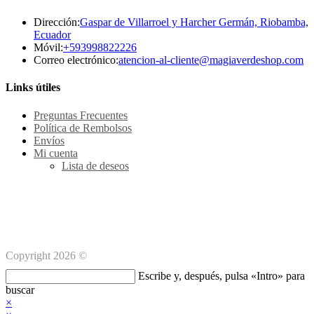
Dirección:
Gaspar de Villarroel y Harcher Germán, Riobamba,
Ecuador
Se
Móvil:
+593998822226
abre
Se
Correo electrónico:
atencion-al-cliente@magiaverdeshop.com
en
ab
tu
en
Links útiles
aplicación
tu
ap
Preguntas Frecuentes
Política de Rembolsos
Envíos
Mi cuenta
Lista de deseos
Métodos de pago Seguro
Copyright 2026 ©
Buscar
Escribe y, después, pulsa «Intro» para
en
buscar
esta
×
web