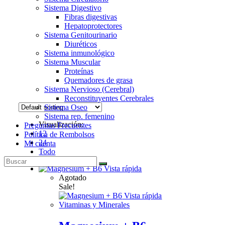
Sistema Digestivo
Fibras digestivas
Hepatoprotectores
Sistema Genitourinario
Diuréticos
Sistema inmunológico
Sistema Muscular
Proteínas
Quemadores de grasa
Sistema Nervioso (Cerebral)
Reconstituyentes Cerebrales
Sistema Oseo
Sistema rep. femenino
Visualización:
Preguntas Frecuentes
12
Política de Rembolsos
24
Mi cuenta
Todo
Vista rápida
Agotado
Sale!
Vista rápida
Vitaminas y Minerales