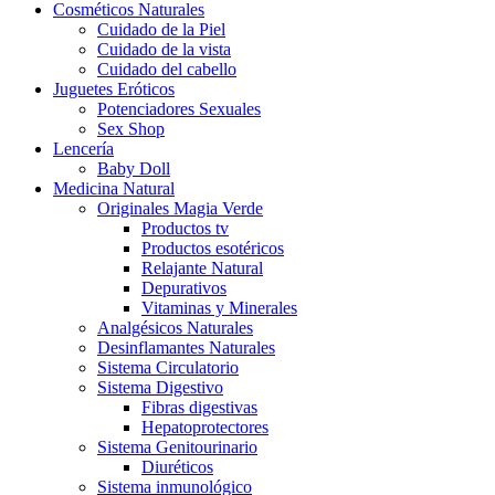
Cosméticos Naturales
Cuidado de la Piel
Cuidado de la vista
Cuidado del cabello
Juguetes Eróticos
Potenciadores Sexuales
Sex Shop
Lencería
Baby Doll
Medicina Natural
Originales Magia Verde
Productos tv
Productos esotéricos
Relajante Natural
Depurativos
Vitaminas y Minerales
Analgésicos Naturales
Desinflamantes Naturales
Sistema Circulatorio
Sistema Digestivo
Fibras digestivas
Hepatoprotectores
Sistema Genitourinario
Diuréticos
Sistema inmunológico