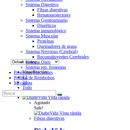
Sistema Digestivo
Fibras digestivas
Hepatoprotectores
Sistema Genitourinario
Diuréticos
Sistema inmunológico
Sistema Muscular
Proteínas
Quemadores de grasa
Sistema Nervioso (Cerebral)
Reconstituyentes Cerebrales
Sistema Oseo
Sistema rep. femenino
Visualización:
Preguntas Frecuentes
12
Política de Rembolsos
24
Mi cuenta
Todo
Vista rápida
Agotado
Sale!
Vista rápida
Fibras digestivas