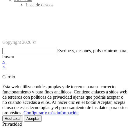
Lista de deseos
Métodos de pago Seguro
Copyright 2026 ©
Buscar
Escribe y, después, pulsa «Intro» para
en
buscar
esta
×
web
×
Carrito
Esta web utiliza cookies propias y de terceros para su correcto
funcionamiento y para fines analíticos. Contiene enlaces a sitios web
de terceros con políticas de privacidad ajenas que podrás aceptar o
no cuando accedas a ellos. Al hacer clic en el botón Aceptar, acepta
el uso de estas tecnologías y el procesamiento de tus datos para estos
propósitos.
Configurar y más información
Rechazar
Aceptar
Privacidad