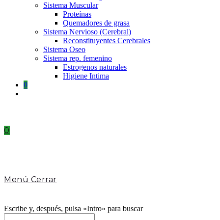
Sistema Muscular
Proteínas
Quemadores de grasa
Sistema Nervioso (Cerebral)
Reconstituyentes Cerebrales
Sistema Oseo
Sistema rep. femenino
Estrogenos naturales
Higiene Intima
0
Toggle
website
search
0
Menú
Cerrar
Escribe y, después, pulsa «Intro» para buscar