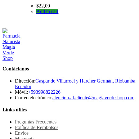
$
22,00
Add to cart
Contáctanos
Dirección:
Gaspar de Villarroel y Harcher Germán, Riobamba,
Ecuador
Se
Móvil:
+593998822226
abre
Se
Correo electrónico:
atencion-al-cliente@magiaverdeshop.com
en
ab
tu
en
Links útiles
aplicación
tu
ap
Preguntas Frecuentes
Política de Rembolsos
Envíos
Mi cuenta