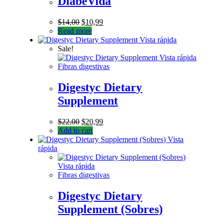
DiabeVida
$
14,00
$
10,99
Read more
Vista rápida
Sale!
Vista rápida
Fibras digestivas
Digestyc Dietary
Supplement
$
22,00
$
20,99
Add to cart
Vista
rápida
Vista rápida
Fibras digestivas
Digestyc Dietary
Supplement (Sobres)