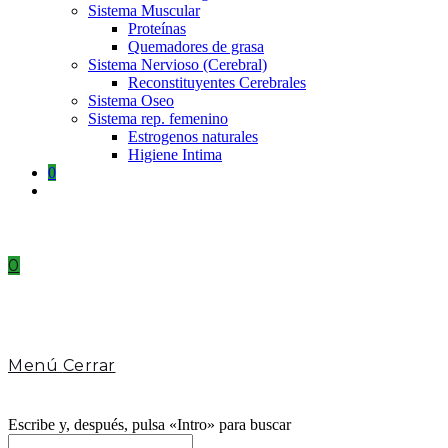
Sistema Muscular
Proteínas
Quemadores de grasa
Sistema Nervioso (Cerebral)
Reconstituyentes Cerebrales
Sistema Oseo
Sistema rep. femenino
Estrogenos naturales
Higiene Intima
0
Toggle
website
search
0
Menú
Cerrar
Escribe y, después, pulsa «Intro» para buscar