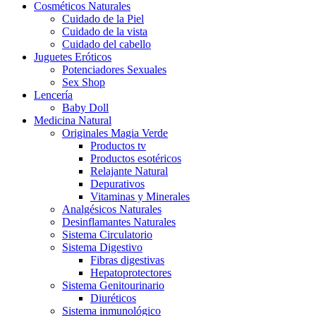
Cosméticos Naturales
Cuidado de la Piel
Cuidado de la vista
Cuidado del cabello
Juguetes Eróticos
Potenciadores Sexuales
Sex Shop
Lencería
Baby Doll
Medicina Natural
Originales Magia Verde
Productos tv
Productos esotéricos
Relajante Natural
Depurativos
Vitaminas y Minerales
Analgésicos Naturales
Desinflamantes Naturales
Sistema Circulatorio
Sistema Digestivo
Fibras digestivas
Hepatoprotectores
Sistema Genitourinario
Diuréticos
Sistema inmunológico