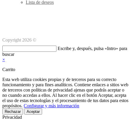
Lista de deseos
Métodos de pago Seguro
Copyright 2026 ©
Buscar
Escribe y, después, pulsa «Intro» para
en
buscar
esta
×
web
Carrito
Esta web utiliza cookies propias y de terceros para su correcto
funcionamiento y para fines analíticos. Contiene enlaces a sitios web
de terceros con políticas de privacidad ajenas que podrás aceptar o
no cuando accedas a ellos. Al hacer clic en el botón Aceptar, acepta
el uso de estas tecnologías y el procesamiento de tus datos para estos
propósitos.
Configurar y más información
Rechazar
Aceptar
Privacidad