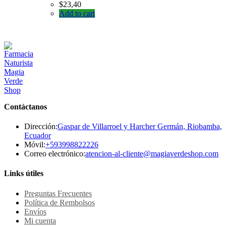
$
23,40
Add to cart
Contáctanos
Dirección:
Gaspar de Villarroel y Harcher Germán, Riobamba,
Ecuador
Se
Móvil:
+593998822226
abre
Se
Correo electrónico:
atencion-al-cliente@magiaverdeshop.com
en
ab
tu
en
Links útiles
aplicación
tu
ap
Preguntas Frecuentes
Política de Rembolsos
Envíos
Mi cuenta