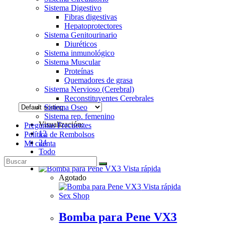
Sistema Digestivo
Fibras digestivas
Hepatoprotectores
Sistema Genitourinario
Diuréticos
Sistema inmunológico
Sistema Muscular
Proteínas
Quemadores de grasa
Sistema Nervioso (Cerebral)
Reconstituyentes Cerebrales
Sistema Oseo
Sistema rep. femenino
Visualización:
Preguntas Frecuentes
12
Política de Rembolsos
24
Mi cuenta
Todo
Vista rápida
Agotado
Vista rápida
Sex Shop
Bomba para Pene VX3