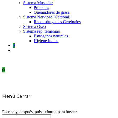
Sistema Muscular
Proteínas
Quemadores de grasa
Sistema Nervioso (Cerebral)
Reconstituyentes Cerebrales
Sistema Oseo
Sistema rep. femenino
Estrogenos naturales
Higiene Intima
0
Toggle
website
search
0
Menú
Cerrar
Escribe y, después, pulsa «Intro» para buscar