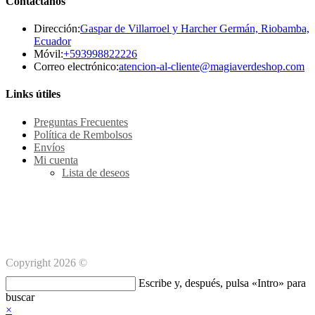
Contáctanos
Dirección:
Gaspar de Villarroel y Harcher Germán, Riobamba,
Ecuador
Se
Móvil:
+593998822226
abre
Se
Correo electrónico:
atencion-al-cliente@magiaverdeshop.com
en
ab
tu
en
Links útiles
aplicación
tu
ap
Preguntas Frecuentes
Política de Rembolsos
Envíos
Mi cuenta
Lista de deseos
Métodos de pago Seguro
Copyright 2026 ©
Buscar
Escribe y, después, pulsa «Intro» para
en
buscar
esta
×