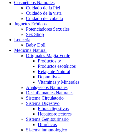
Cosméticos Naturales
Cuidado de la Piel
Cuidado de la vista
Cuidado del cabello
Juguetes Eróticos
Potenciadores Sexuales
Sex Shop
Lencería
Baby Doll
Medicina Natural
Originales Magia Verde
Productos tv
Productos esotéricos
Relajante Natural
Depurativos
Vitaminas y Minerales
Analgésicos Naturales
Desinflamantes Naturales
Sistema Circulatorio
Sistema Digestivo
Fibras digestivas
Hepatoprotectores
Sistema Genitourinario
Diuréticos
Sistema inmunológico