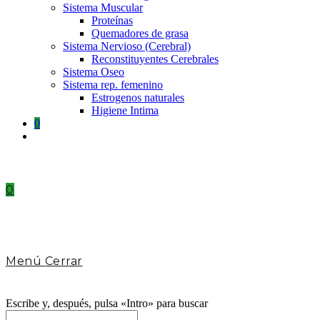
Sistema Muscular
Proteínas
Quemadores de grasa
Sistema Nervioso (Cerebral)
Reconstituyentes Cerebrales
Sistema Oseo
Sistema rep. femenino
Estrogenos naturales
Higiene Intima
0
Toggle
website
search
0
Menú
Cerrar
Escribe y, después, pulsa «Intro» para buscar