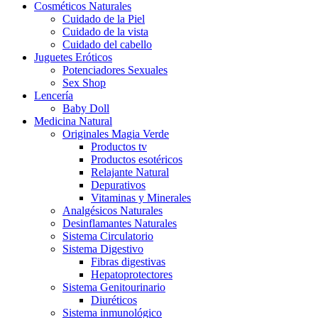
Cosméticos Naturales
Cuidado de la Piel
Cuidado de la vista
Cuidado del cabello
Juguetes Eróticos
Potenciadores Sexuales
Sex Shop
Lencería
Baby Doll
Medicina Natural
Originales Magia Verde
Productos tv
Productos esotéricos
Relajante Natural
Depurativos
Vitaminas y Minerales
Analgésicos Naturales
Desinflamantes Naturales
Sistema Circulatorio
Sistema Digestivo
Fibras digestivas
Hepatoprotectores
Sistema Genitourinario
Diuréticos
Sistema inmunológico