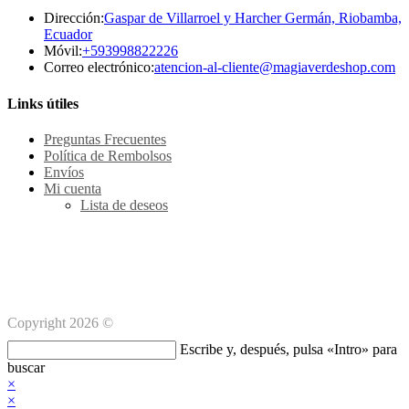
Dirección:
Gaspar de Villarroel y Harcher Germán, Riobamba,
Ecuador
Se
Móvil:
+593998822226
abre
Se
Correo electrónico:
atencion-al-cliente@magiaverdeshop.com
en
ab
tu
en
Links útiles
aplicación
tu
ap
Preguntas Frecuentes
Política de Rembolsos
Envíos
Mi cuenta
Lista de deseos
Métodos de pago Seguro
Copyright 2026 ©
Buscar
Escribe y, después, pulsa «Intro» para
en
buscar
esta
×
web
×