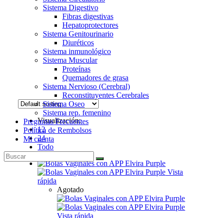
Sistema Digestivo
Fibras digestivas
Hepatoprotectores
Sistema Genitourinario
Diuréticos
Sistema inmunológico
Sistema Muscular
Proteínas
Quemadores de grasa
Sistema Nervioso (Cerebral)
Reconstituyentes Cerebrales
Sistema Oseo
Sistema rep. femenino
Visualización:
Preguntas Frecuentes
12
Política de Rembolsos
24
Mi cuenta
Todo
Vista
rápida
Agotado
Vista rápida