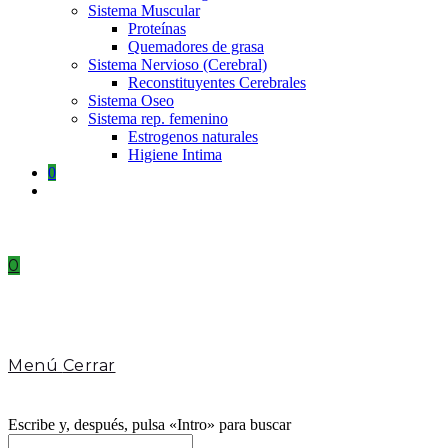
Sistema Muscular
Proteínas
Quemadores de grasa
Sistema Nervioso (Cerebral)
Reconstituyentes Cerebrales
Sistema Oseo
Sistema rep. femenino
Estrogenos naturales
Higiene Intima
0
Toggle
website
search
0
Menú
Cerrar
Escribe y, después, pulsa «Intro» para buscar