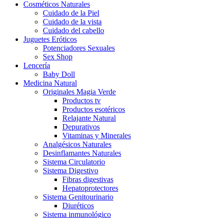
Cosméticos Naturales
Cuidado de la Piel
Cuidado de la vista
Cuidado del cabello
Juguetes Eróticos
Potenciadores Sexuales
Sex Shop
Lencería
Baby Doll
Medicina Natural
Originales Magia Verde
Productos tv
Productos esotéricos
Relajante Natural
Depurativos
Vitaminas y Minerales
Analgésicos Naturales
Desinflamantes Naturales
Sistema Circulatorio
Sistema Digestivo
Fibras digestivas
Hepatoprotectores
Sistema Genitourinario
Diuréticos
Sistema inmunológico