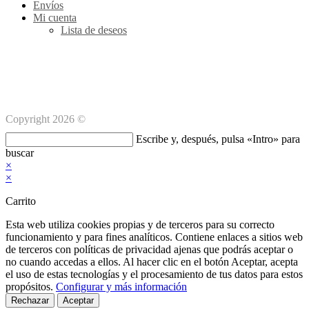
Envíos
Mi cuenta
Lista de deseos
Métodos de pago Seguro
Copyright 2026 ©
Buscar
Escribe y, después, pulsa «Intro» para
en
buscar
esta
×
web
×
Carrito
Esta web utiliza cookies propias y de terceros para su correcto
funcionamiento y para fines analíticos. Contiene enlaces a sitios web
de terceros con políticas de privacidad ajenas que podrás aceptar o
no cuando accedas a ellos. Al hacer clic en el botón Aceptar, acepta
el uso de estas tecnologías y el procesamiento de tus datos para estos
propósitos.
Configurar y más información
Rechazar
Aceptar