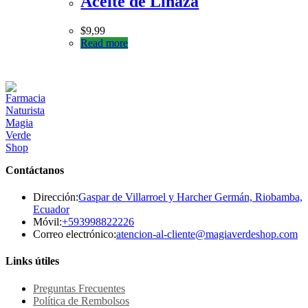
Aceite de Linaza
$
9,99
Read more
Contáctanos
Dirección:
Gaspar de Villarroel y Harcher Germán, Riobamba,
Ecuador
Se
Móvil:
+593998822226
abre
Se
Correo electrónico:
atencion-al-cliente@magiaverdeshop.com
en
ab
tu
en
Links útiles
aplicación
tu
ap
Preguntas Frecuentes
Política de Rembolsos