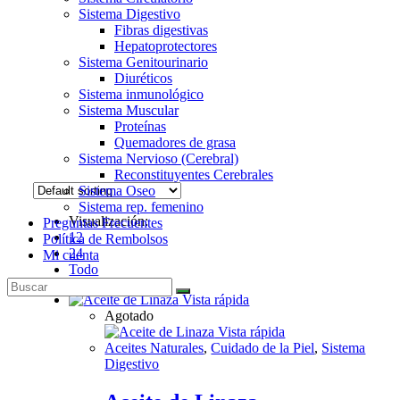
Sistema Digestivo
Fibras digestivas
Hepatoprotectores
Sistema Genitourinario
Diuréticos
Sistema inmunológico
Sistema Muscular
Proteínas
Quemadores de grasa
Sistema Nervioso (Cerebral)
Reconstituyentes Cerebrales
Sistema Oseo
Sistema rep. femenino
Visualización:
Preguntas Frecuentes
12
Política de Rembolsos
24
Mi cuenta
Todo
Vista rápida
Agotado
Vista rápida
Aceites Naturales
,
Cuidado de la Piel
,
Sistema
Digestivo