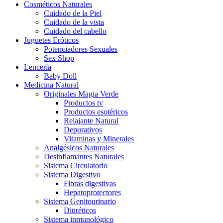
Cosméticos Naturales
Cuidado de la Piel
Cuidado de la vista
Cuidado del cabello
Juguetes Eróticos
Potenciadores Sexuales
Sex Shop
Lencería
Baby Doll
Medicina Natural
Originales Magia Verde
Productos tv
Productos esotéricos
Relajante Natural
Depurativos
Vitaminas y Minerales
Analgésicos Naturales
Desinflamantes Naturales
Sistema Circulatorio
Sistema Digestivo
Fibras digestivas
Hepatoprotectores
Sistema Genitourinario
Diuréticos
Sistema inmunológico