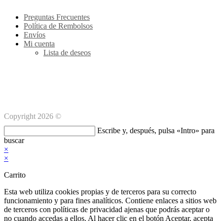
aplicación
tu
ap
Preguntas Frecuentes
Política de Rembolsos
Envíos
Mi cuenta
Lista de deseos
Métodos de pago Seguro
Copyright 2026 ©
Buscar
Escribe y, después, pulsa «Intro» para
en
buscar
esta
×
web
×
Carrito
Esta web utiliza cookies propias y de terceros para su correcto
funcionamiento y para fines analíticos. Contiene enlaces a sitios web
de terceros con políticas de privacidad ajenas que podrás aceptar o
no cuando accedas a ellos. Al hacer clic en el botón Aceptar, acepta