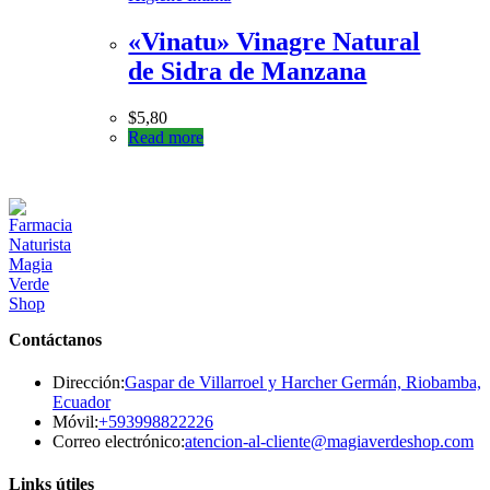
«Vinatu» Vinagre Natural
de Sidra de Manzana
$
5,80
Read more
Contáctanos
Dirección:
Gaspar de Villarroel y Harcher Germán, Riobamba,
Ecuador
Se
Móvil:
+593998822226
abre
Se
Correo electrónico:
atencion-al-cliente@magiaverdeshop.com
en
ab
tu
en
Links útiles