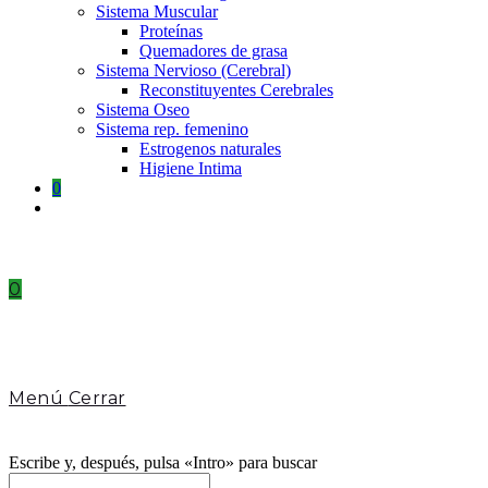
Sistema Muscular
Proteínas
Quemadores de grasa
Sistema Nervioso (Cerebral)
Reconstituyentes Cerebrales
Sistema Oseo
Sistema rep. femenino
Estrogenos naturales
Higiene Intima
0
Toggle
website
search
0
Menú
Cerrar
Escribe y, después, pulsa «Intro» para buscar