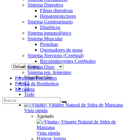
Sistema Digestivo
Fibras digestivas
Hepatoprotectores
Sistema Genitourinario
Diuréticos
Sistema inmunológico
Sistema Muscular
Proteínas
Quemadores de grasa
Sistema Nervioso (Cerebral)
Reconstituyentes Cerebrales
Sistema Oseo
Sistema rep. femenino
Visualización:
Preguntas Frecuentes
12
Política de Rembolsos
24
Mi cuenta
Todo
Vista rápida
Agotado
Vista rápida
Higiene Intima