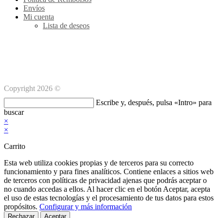
Envíos
Mi cuenta
Lista de deseos
Métodos de pago Seguro
Copyright 2026 ©
Buscar
Escribe y, después, pulsa «Intro» para
en
buscar
esta
×
web
×
Carrito
Esta web utiliza cookies propias y de terceros para su correcto
funcionamiento y para fines analíticos. Contiene enlaces a sitios web
de terceros con políticas de privacidad ajenas que podrás aceptar o
no cuando accedas a ellos. Al hacer clic en el botón Aceptar, acepta
el uso de estas tecnologías y el procesamiento de tus datos para estos
propósitos.
Configurar y más información
Rechazar
Aceptar