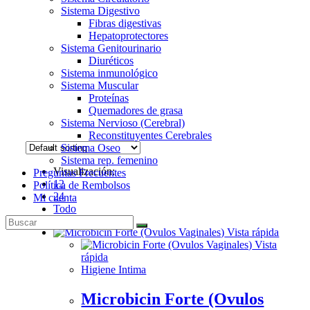
Sistema Digestivo
Fibras digestivas
Hepatoprotectores
Sistema Genitourinario
Diuréticos
Sistema inmunológico
Sistema Muscular
Proteínas
Quemadores de grasa
Sistema Nervioso (Cerebral)
Reconstituyentes Cerebrales
Sistema Oseo
Sistema rep. femenino
Visualización:
Preguntas Frecuentes
12
Política de Rembolsos
24
Mi cuenta
Todo
Vista rápida
Vista
rápida
Higiene Intima
Microbicin Forte (Ovulos