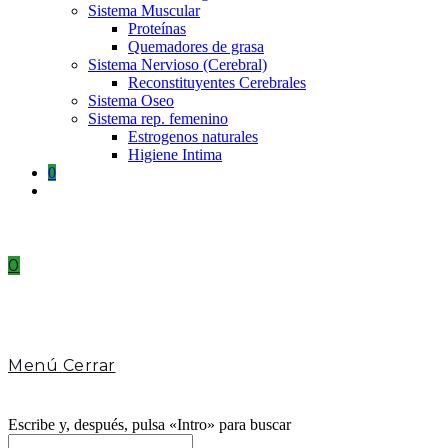
Sistema Muscular
Proteínas
Quemadores de grasa
Sistema Nervioso (Cerebral)
Reconstituyentes Cerebrales
Sistema Oseo
Sistema rep. femenino
Estrogenos naturales
Higiene Intima
0
Toggle
website
search
0
Menú
Cerrar
Escribe y, después, pulsa «Intro» para buscar