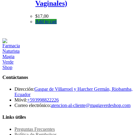
Vaginales)
$
17,00
Add to cart
Contáctanos
Dirección:
Gaspar de Villarroel y Harcher Germán, Riobamba,
Ecuador
Se
Móvil:
+593998822226
abre
Se
Correo electrónico:
atencion-al-cliente@magiaverdeshop.com
en
ab
tu
en
Links útiles
aplicación
tu
ap
Preguntas Frecuentes
Política de Rembolsos