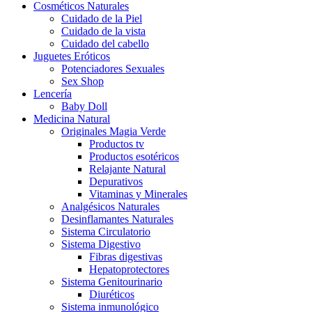
Cosméticos Naturales
Cuidado de la Piel
Cuidado de la vista
Cuidado del cabello
Juguetes Eróticos
Potenciadores Sexuales
Sex Shop
Lencería
Baby Doll
Medicina Natural
Originales Magia Verde
Productos tv
Productos esotéricos
Relajante Natural
Depurativos
Vitaminas y Minerales
Analgésicos Naturales
Desinflamantes Naturales
Sistema Circulatorio
Sistema Digestivo
Fibras digestivas
Hepatoprotectores
Sistema Genitourinario
Diuréticos
Sistema inmunológico