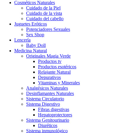
Cosméticos Naturales
Cuidado de la Piel
Cuidado de la vista
Cuidado del cabello
Juguetes Eróticos
Potenciadores Sexuales
Sex Shop
Lencería
Baby Doll
Medicina Natural
Originales Magia Verde
Productos tv
Productos esotéricos
Relajante Natural
Depurativos
Vitaminas y Minerales
Analgésicos Naturales
Desinflamantes Naturales
Sistema Circulatorio
Sistema Digestivo
Fibras digestivas
Hepatoprotectores
Sistema Genitourinario
Diuréticos
Sistema inmunológico