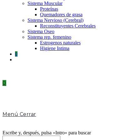
Sistema Muscular
Proteínas
Quemadores de grasa
Sistema Nervioso (Cerebral)
Reconstituyentes Cerebrales
Sistema Oseo
Sistema rep. femenino
Estrogenos naturales
Higiene Intima
0
Toggle
website
search
0
Menú
Cerrar
Escribe y, después, pulsa «Intro» para buscar