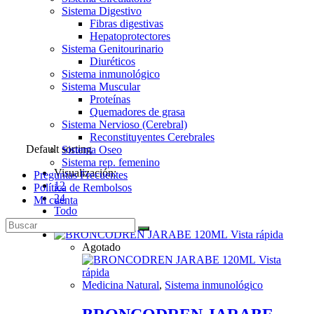
Sistema Digestivo
Fibras digestivas
Hepatoprotectores
Sistema Genitourinario
Diuréticos
Sistema inmunológico
Sistema Muscular
Proteínas
Quemadores de grasa
Sistema Nervioso (Cerebral)
Reconstituyentes Cerebrales
Default sorting
Sistema Oseo
Sistema rep. femenino
Visualización:
Preguntas Frecuentes
12
Política de Rembolsos
24
Mi cuenta
Todo
Vista rápida
Agotado
Vista
rápida
Medicina Natural
,
Sistema inmunológico