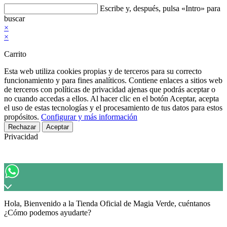
Buscar
Escribe y, después, pulsa «Intro» para
en
buscar
esta
×
web
×
Carrito
Esta web utiliza cookies propias y de terceros para su correcto
funcionamiento y para fines analíticos. Contiene enlaces a sitios web
de terceros con políticas de privacidad ajenas que podrás aceptar o
no cuando accedas a ellos. Al hacer clic en el botón Aceptar, acepta
el uso de estas tecnologías y el procesamiento de tus datos para estos
propósitos.
Configurar y más información
Rechazar
Aceptar
Privacidad
Hola, Bienvenido a la Tienda Oficial de Magia Verde, cuéntanos
¿Cómo podemos ayudarte?