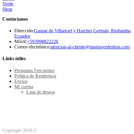
Contáctanos
Dirección:
Gaspar de Villarroel y Harcher Germán, Riobamba,
Ecuador
Se
Móvil:
+593998822226
abre
Se
Correo electrónico:
atencion-al-cliente@magiaverdeshop.com
en
ab
tu
en
Links útiles
aplicación
tu
ap
Preguntas Frecuentes
Política de Rembolsos
Envíos
Mi cuenta
Lista de deseos
Métodos de pago Seguro
Copyright 2026 ©