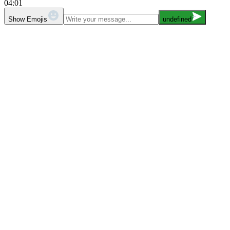
04:01
Show Emojis
undefined