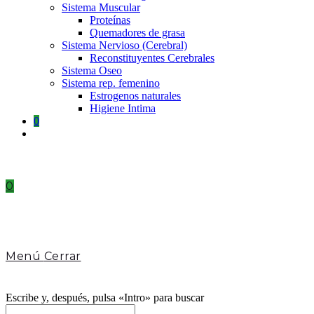
Sistema Muscular
Proteínas
Quemadores de grasa
Sistema Nervioso (Cerebral)
Reconstituyentes Cerebrales
Sistema Oseo
Sistema rep. femenino
Estrogenos naturales
Higiene Intima
0
Toggle
website
search
0
Menú
Cerrar
Escribe y, después, pulsa «Intro» para buscar