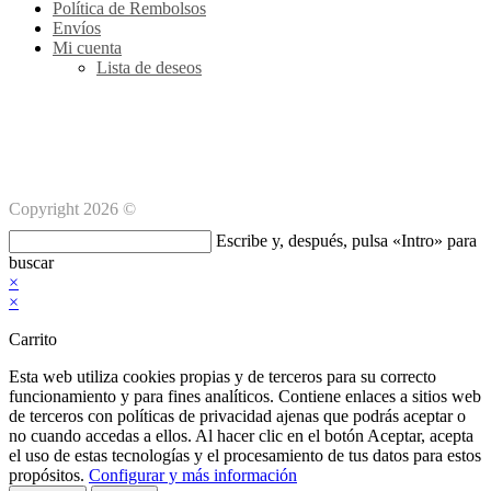
Política de Rembolsos
Envíos
Mi cuenta
Lista de deseos
Métodos de pago Seguro
Copyright 2026 ©
Buscar
Escribe y, después, pulsa «Intro» para
en
buscar
esta
×
web
×
Carrito
Esta web utiliza cookies propias y de terceros para su correcto
funcionamiento y para fines analíticos. Contiene enlaces a sitios web
de terceros con políticas de privacidad ajenas que podrás aceptar o
no cuando accedas a ellos. Al hacer clic en el botón Aceptar, acepta
el uso de estas tecnologías y el procesamiento de tus datos para estos
propósitos.
Configurar y más información