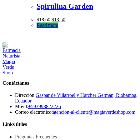
Spirulina Garden
$
18,60
$
13,50
Read more
Contáctanos
Dirección:
Gaspar de Villarroel y Harcher Germán, Riobamba,
Ecuador
Se
Móvil:
+593998822226
abre
Se
Correo electrónico:
atencion-al-cliente@magiaverdeshop.com
en
ab
tu
en
Links útiles
aplicación
tu
ap
Preguntas Frecuentes