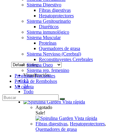
Sistema Digestivo
Fibras digestivas
Hepatoprotectores
Sistema Genitourinario
Diuréticos
Sistema inmunológico
Sistema Muscular
Proteínas
Quemadores de grasa
Sistema Nervioso (Cerebral)
Reconstituyentes Cerebrales
Sistema Oseo
Sistema rep. femenino
Visualización:
Preguntas Frecuentes
12
Política de Rembolsos
24
Mi cuenta
Todo
Vista rápida
Agotado
Sale!
Vista rápida
Fibras digestivas
,
Hepatoprotectores
,
Quemadores de grasa