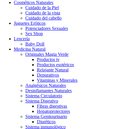
Cosméticos Naturales
Cuidado de la Piel
Cuidado de la vista
Cuidado del cabello
Juguetes Eróticos
Potenciadores Sexuales
Sex Shop
Lencería
Baby Doll
Medicina Natural
Originales Magia Verde
Productos tv
Productos esotéricos
Relajante Natural
Depurativos
Vitaminas y Minerales
Analgésicos Naturales
Desinflamantes Naturales
Sistema Circulatorio
Sistema Digestivo
Fibras digestivas
Hepatoprotectores
Sistema Genitourinario
Diuréticos
Sistema inmunológico