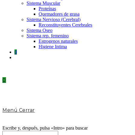
Sistema Muscular
Proteínas
Quemadores de grasa
Sistema Nervioso (Cerebral)
Reconstituyentes Cerebrales
Sistema Oseo
Sistema rep. femenino
Estrogenos naturales
Higiene Intima
0
Toggle
website
search
0
Menú
Cerrar
Escribe y, después, pulsa «Intro» para buscar