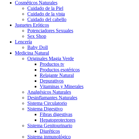
Cosméticos Naturales
Cuidado de la Piel
Cuidado de la vista
Cuidado del cabello
Juguetes Eróticos
Potenciadores Sexuales
Sex Shop
Lencería
Baby Doll
Medicina Natural
Originales Magia Verde
Productos tv
Productos esotéricos
Relajante Natural
Depurativos
Vitaminas y Minerales
Analgésicos Naturales
Desinflamantes Naturales
Sistema Circulatorio
Sistema Digestivo
Fibras digestivas
Hepatoprotectores
Sistema Genitourinario
Diuréticos
Sistema inmunológico