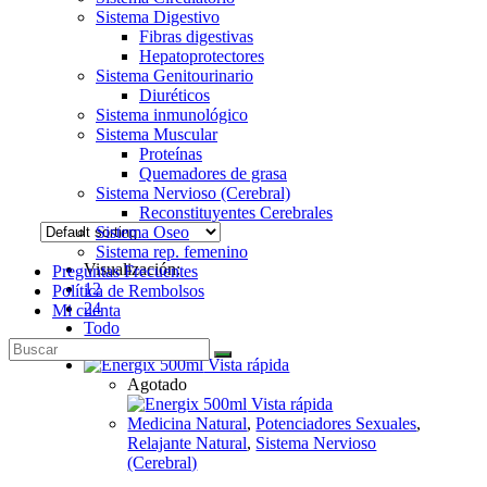
Sistema Digestivo
Fibras digestivas
Hepatoprotectores
Sistema Genitourinario
Diuréticos
Sistema inmunológico
Sistema Muscular
Proteínas
Quemadores de grasa
Sistema Nervioso (Cerebral)
Reconstituyentes Cerebrales
Sistema Oseo
Sistema rep. femenino
Visualización:
Preguntas Frecuentes
12
Política de Rembolsos
24
Mi cuenta
Todo
Vista rápida
Agotado
Vista rápida
Medicina Natural
,
Potenciadores Sexuales
,
Relajante Natural
,
Sistema Nervioso
(Cerebral)