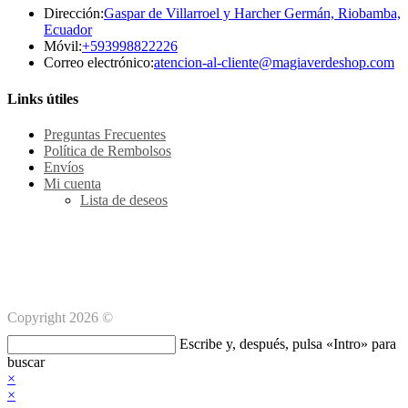
Dirección:
Gaspar de Villarroel y Harcher Germán, Riobamba,
Ecuador
Se
Móvil:
+593998822226
abre
Se
Correo electrónico:
atencion-al-cliente@magiaverdeshop.com
en
ab
tu
en
Links útiles
aplicación
tu
ap
Preguntas Frecuentes
Política de Rembolsos
Envíos
Mi cuenta
Lista de deseos
Métodos de pago Seguro
Copyright 2026 ©
Buscar
Escribe y, después, pulsa «Intro» para
en
buscar
esta
×
web
×