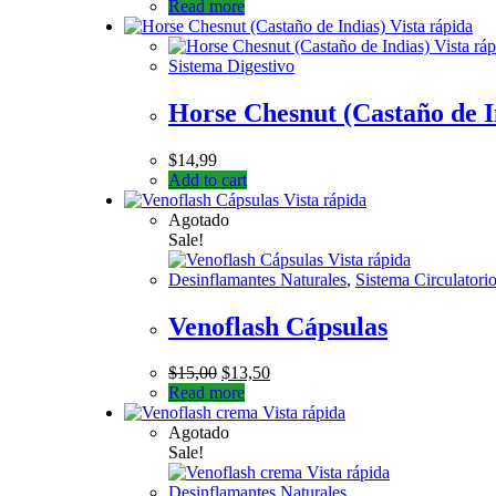
Read more
Vista rápida
Vista ráp
Sistema Digestivo
Horse Chesnut (Castaño de I
$
14,99
Add to cart
Vista rápida
Agotado
Sale!
Vista rápida
Desinflamantes Naturales
,
Sistema Circulatori
Venoflash Cápsulas
$
15,00
$
13,50
Read more
Vista rápida
Agotado
Sale!
Vista rápida
Desinflamantes Naturales