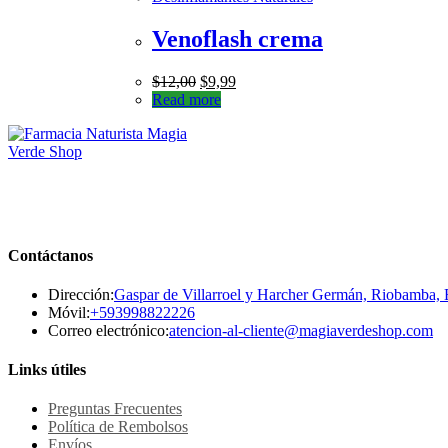
Venoflash crema
$
12,00
$
9,99
Read more
Contáctanos
Dirección:
Gaspar de Villarroel y Harcher Germán, Riobamba,
Se
Móvil:
+593998822226
abre
Se
Correo electrónico:
atencion-al-cliente@magiaverdeshop.com
en
ab
tu
en
Links útiles
aplicación
tu
ap
Preguntas Frecuentes
Política de Rembolsos
Envíos