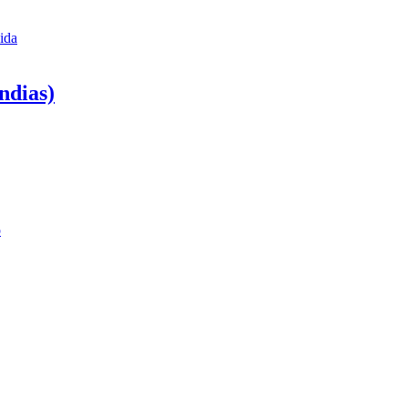
ida
ndias)
o