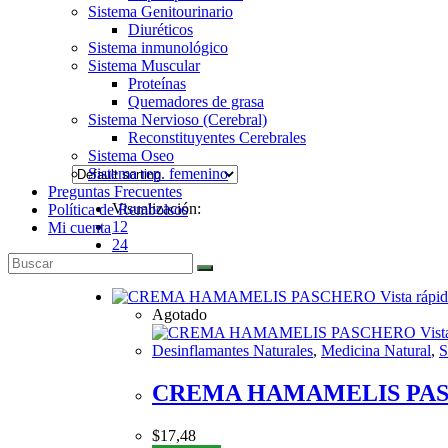
Sistema Genitourinario
Diuréticos
Sistema inmunológico
Sistema Muscular
Proteínas
Quemadores de grasa
Sistema Nervioso (Cerebral)
Reconstituyentes Cerebrales
Sistema Oseo
Sistema rep. femenino
Preguntas Frecuentes
Visualización:
Política de Rembolsos
12
Mi cuenta
24
Todo
Vista rápi
Agotado
Vist
Desinflamantes Naturales
,
Medicina Natural
,
S
CREMA HAMAMELIS PA
$
17,48