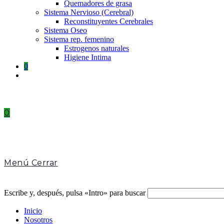
Quemadores de grasa
Sistema Nervioso (Cerebral)
Reconstituyentes Cerebrales
Sistema Oseo
Sistema rep. femenino
Estrogenos naturales
Higiene Intima
0
Toggle
website
search
0
Menú
Cerrar
Escribe y, después, pulsa «Intro» para buscar
Inicio
Nosotros