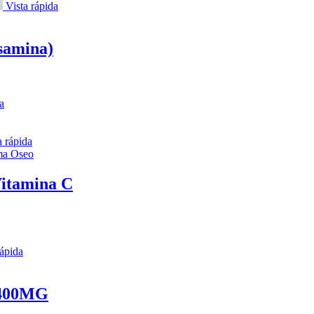
Vista rápida
samina)
a
 rápida
ma Oseo
Vitamina C
rápida
400MG