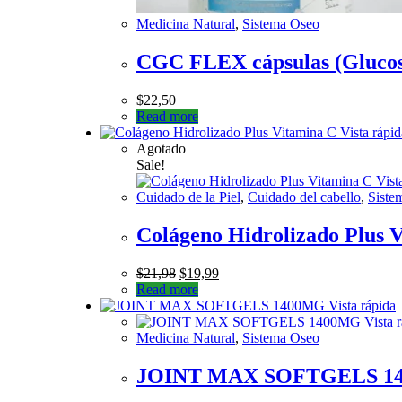
Medicina Natural
,
Sistema Oseo
CGC FLEX cápsulas (Gluco
$
22,50
Read more
Vista rápid
Agotado
Sale!
Vista
Cuidado de la Piel
,
Cuidado del cabello
,
Siste
Colágeno Hidrolizado Plus 
$
21,98
$
19,99
Read more
Vista rápida
Vista 
Medicina Natural
,
Sistema Oseo
JOINT MAX SOFTGELS 1