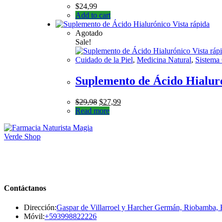
$
24,99
Add to cart
Vista rápida
Agotado
Sale!
Vista ráp
Cuidado de la Piel
,
Medicina Natural
,
Sistema
Suplemento de Ácido Hialur
$
29,98
$
27,99
Read more
Contáctanos
Dirección:
Gaspar de Villarroel y Harcher Germán, Riobamba,
Se
Móvil:
+593998822226