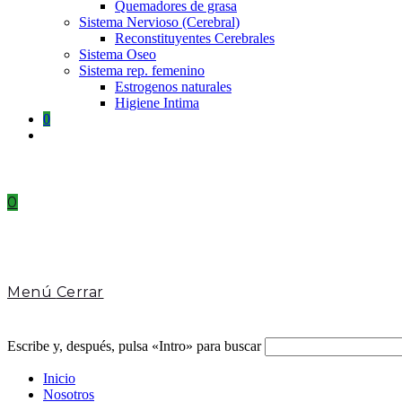
Quemadores de grasa
Sistema Nervioso (Cerebral)
Reconstituyentes Cerebrales
Sistema Oseo
Sistema rep. femenino
Estrogenos naturales
Higiene Intima
0
Toggle
website
search
0
Menú
Cerrar
Escribe y, después, pulsa «Intro» para buscar
Inicio
Nosotros