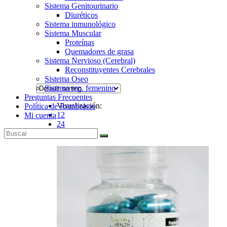
Sistema Genitourinario
Diuréticos
Sistema inmunológico
Sistema Muscular
Proteínas
Quemadores de grasa
Sistema Nervioso (Cerebral)
Reconstituyentes Cerebrales
Sistema Oseo
Sistema rep. femenino
Preguntas Frecuentes
Visualización:
Política de Rembolsos
12
Mi cuenta
24
Todo