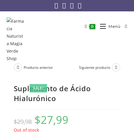
Menú
0
Producto anterior
Siguiente producto
Suplemento de Ácido
SALE!
Hialurónico
$
27,99
$
29,98
Out of stock