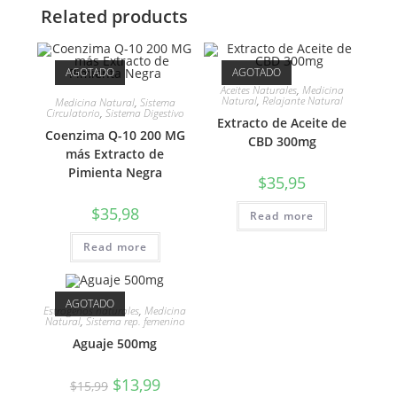
Related products
AGOTADO
AGOTADO
Aceites Naturales
,
Medicina
Natural
,
Relajante Natural
Medicina Natural
,
Sistema
Circulatorio
,
Sistema Digestivo
Extracto de Aceite de
Coenzima Q-10 200 MG
CBD 300mg
más Extracto de
Pimienta Negra
$
35,95
$
35,98
Read more
Read more
AGOTADO
Estrogenos naturales
,
Medicina
Natural
,
Sistema rep. femenino
Aguaje 500mg
$
13,99
$
15,99