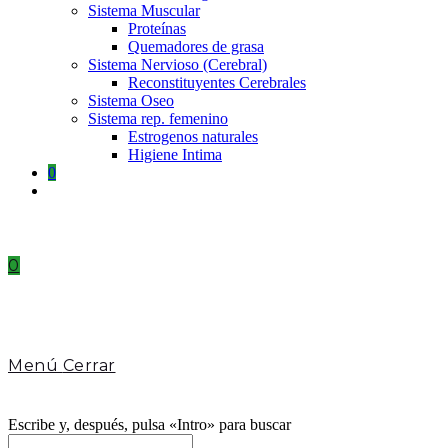
Sistema Muscular
Proteínas
Quemadores de grasa
Sistema Nervioso (Cerebral)
Reconstituyentes Cerebrales
Sistema Oseo
Sistema rep. femenino
Estrogenos naturales
Higiene Intima
0
Toggle
website
search
0
Menú
Cerrar
Escribe y, después, pulsa «Intro» para buscar