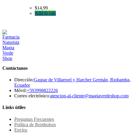
$
14,99
Add to cart
Contáctanos
Dirección:
Gaspar de Villarroel y Harcher Germán, Riobamba,
Ecuador
Se
Móvil:
+593998822226
abre
Se
Correo electrónico:
atencion-al-cliente@magiaverdeshop.com
en
ab
tu
en
Links útiles
aplicación
tu
ap
Preguntas Frecuentes
Política de Rembolsos
Envíos