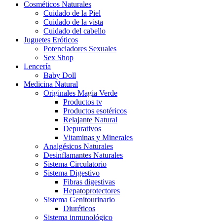
Cosméticos Naturales
Cuidado de la Piel
Cuidado de la vista
Cuidado del cabello
Juguetes Eróticos
Potenciadores Sexuales
Sex Shop
Lencería
Baby Doll
Medicina Natural
Originales Magia Verde
Productos tv
Productos esotéricos
Relajante Natural
Depurativos
Vitaminas y Minerales
Analgésicos Naturales
Desinflamantes Naturales
Sistema Circulatorio
Sistema Digestivo
Fibras digestivas
Hepatoprotectores
Sistema Genitourinario
Diuréticos
Sistema inmunológico