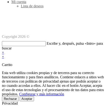
Mi cuenta
Lista de deseos
Métodos de pago Seguro
Copyright 2026 ©
Buscar
Escribe y, después, pulsa «Intro» para
en
buscar
esta
×
web
×
Carrito
Esta web utiliza cookies propias y de terceros para su correcto
funcionamiento y para fines analíticos. Contiene enlaces a sitios web
de terceros con políticas de privacidad ajenas que podrás aceptar o
no cuando accedas a ellos. Al hacer clic en el botón Aceptar, acepta
el uso de estas tecnologías y el procesamiento de tus datos para estos
propósitos.
Configurar y más información
Rechazar
Aceptar
Privacidad