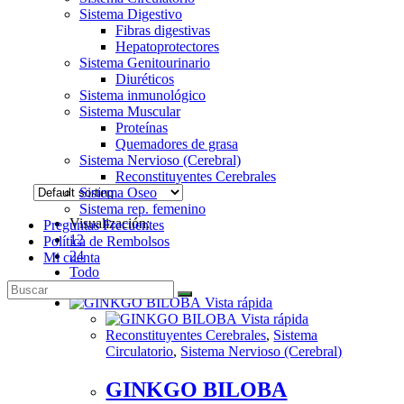
Sistema Digestivo
Fibras digestivas
Hepatoprotectores
Sistema Genitourinario
Diuréticos
Sistema inmunológico
Sistema Muscular
Proteínas
Quemadores de grasa
Sistema Nervioso (Cerebral)
Reconstituyentes Cerebrales
Sistema Oseo
Sistema rep. femenino
Visualización:
Preguntas Frecuentes
12
Política de Rembolsos
24
Mi cuenta
Todo
Vista rápida
Vista rápida
Reconstituyentes Cerebrales
,
Sistema
Circulatorio
,
Sistema Nervioso (Cerebral)
GINKGO BILOBA