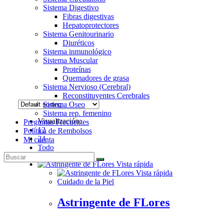
Sistema Digestivo
Fibras digestivas
Hepatoprotectores
Sistema Genitourinario
Diuréticos
Sistema inmunológico
Sistema Muscular
Proteínas
Quemadores de grasa
Sistema Nervioso (Cerebral)
Reconstituyentes Cerebrales
Sistema Oseo
Sistema rep. femenino
Visualización:
Preguntas Frecuentes
12
Política de Rembolsos
24
Mi cuenta
Todo
Vista rápida
Vista rápida
Cuidado de la Piel
Astringente de FLores