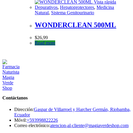
Vista rápida
Depurativos
,
Hepatoprotectores
,
Medicina
Natural
,
Sistema Genitourinario
WONDERCLEAN 500ML
$
26,99
Read more
Contáctanos
Dirección:
Gaspar de Villarroel y Harcher Germán, Riobamba,
Ecuador
Se
Móvil:
+593998822226
abre
Se
Correo electrónico:
atencion-al-cliente@magiaverdeshop.com
en
ab