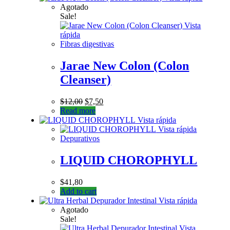
Agotado
Sale!
Vista
rápida
Fibras digestivas
Jarae New Colon (Colon
Cleanser)
$
12,00
$
7,50
Read more
Vista rápida
Vista rápida
Depurativos
LIQUID CHOROPHYLL
$
41,80
Add to cart
Vista rápida
Agotado
Sale!
Vista