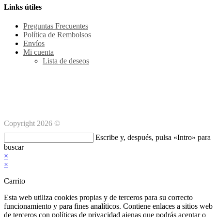
tu
en
Links útiles
aplicación
tu
ap
Preguntas Frecuentes
Política de Rembolsos
Envíos
Mi cuenta
Lista de deseos
Métodos de pago Seguro
Copyright 2026 ©
Buscar
Escribe y, después, pulsa «Intro» para
en
buscar
esta
×
web
×
Carrito
Esta web utiliza cookies propias y de terceros para su correcto
funcionamiento y para fines analíticos. Contiene enlaces a sitios web
de terceros con políticas de privacidad ajenas que podrás aceptar o