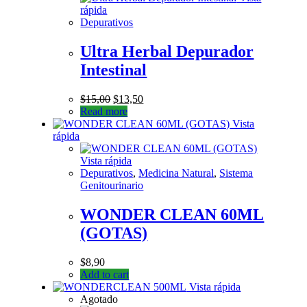
rápida
Depurativos
Ultra Herbal Depurador
Intestinal
$
15,00
$
13,50
Read more
Vista
rápida
Vista rápida
Depurativos
,
Medicina Natural
,
Sistema
Genitourinario
WONDER CLEAN 60ML
(GOTAS)
$
8,90
Add to cart
Vista rápida
Agotado