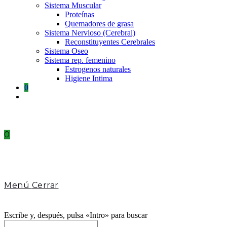
Sistema Muscular
Proteínas
Quemadores de grasa
Sistema Nervioso (Cerebral)
Reconstituyentes Cerebrales
Sistema Oseo
Sistema rep. femenino
Estrogenos naturales
Higiene Intima
0
Toggle
website
search
0
Menú
Cerrar
Escribe y, después, pulsa «Intro» para buscar