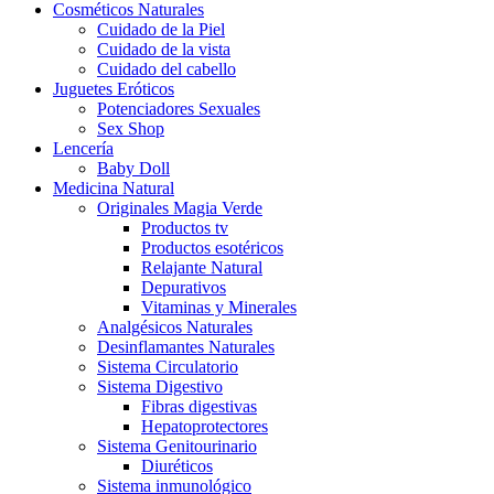
Cosméticos Naturales
Cuidado de la Piel
Cuidado de la vista
Cuidado del cabello
Juguetes Eróticos
Potenciadores Sexuales
Sex Shop
Lencería
Baby Doll
Medicina Natural
Originales Magia Verde
Productos tv
Productos esotéricos
Relajante Natural
Depurativos
Vitaminas y Minerales
Analgésicos Naturales
Desinflamantes Naturales
Sistema Circulatorio
Sistema Digestivo
Fibras digestivas
Hepatoprotectores
Sistema Genitourinario
Diuréticos
Sistema inmunológico