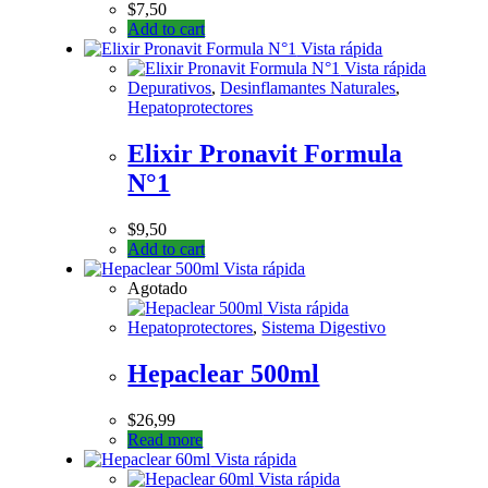
$
7,50
Add to cart
Vista rápida
Vista rápida
Depurativos
,
Desinflamantes Naturales
,
Hepatoprotectores
Elixir Pronavit Formula
N°1
$
9,50
Add to cart
Vista rápida
Agotado
Vista rápida
Hepatoprotectores
,
Sistema Digestivo
Hepaclear 500ml
$
26,99
Read more
Vista rápida
Vista rápida