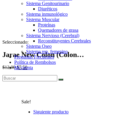
Sistema Genitourinario
Diuréticos
Sistema inmunológico
Sistema Muscular
Proteínas
Quemadores de grasa
Sistema Nervioso (Cerebral)
Reconstituyentes Cerebrales
Seleccionado:
Sistema Oseo
Sistema rep. femenino
Jarae New Colon (Colon…
Preguntas Frecuentes
Política de Rembolsos
$
12,00
$
7,50
Mi cuenta
Agotado
Sale!
Siguiente producto