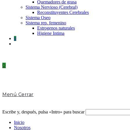
Quemadores de grasa
Sistema Nervioso (Cerebral)
Reconstituyentes Cerebrales
Sistema Oseo
Sistema rep. femenino
Estrogenos naturales
Higiene Intima
0
Toggle
website
search
0
Menú
Cerrar
Escribe y, después, pulsa «Intro» para buscar
Inicio
Nosotros