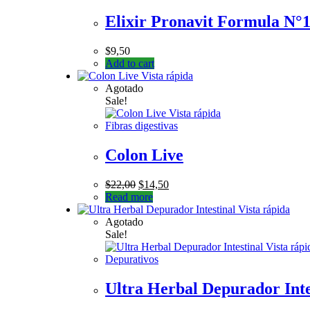
Elixir Pronavit Formula N°
$
9,50
Add to cart
Vista rápida
Agotado
Sale!
Vista rápida
Fibras digestivas
Colon Live
$
22,00
$
14,50
Read more
Vista rápida
Agotado
Sale!
Vista rápi
Depurativos
Ultra Herbal Depurador Inte