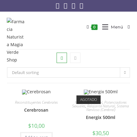
Menú
0
Default sorting
AGOTADO
Reconstituyentes Cerebrales
Medicina Natural
,
Potenciadores
Sexuales
,
Relajante Natural
,
Sistema
Cerebrosan
Nervioso (Cerebral)
Energix 500ml
$
10,00
$
30,50