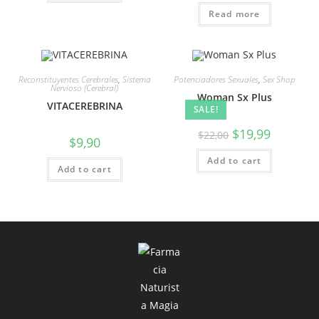
Read more
Reconstituyentes Cerebrales
,
Sistema
Potenciadores Sexuales
,
Sex Shop
Nervioso (Cerebral)
Woman Sx Plus
VITACEREBRINA
SALE!
$
19,99
$
22,00
$
9,90
Add to cart
Add to cart