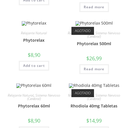
Add to cart
Read more
AGOTADO
Relajante Natural
Relajante Natural
,
Sistema Nervioso
(Cerebral)
Phytorelax
Phytorelax 500ml
$
8,90
$
26,99
Add to cart
Read more
AGOTADO
Relajante Natural
,
Sistema Nervioso
Medicina Natural
,
Sistema Nervioso
(Cerebral)
(Cerebral)
Phytorelax 60ml
Rhodiola 40mg Tabletas
$
8,90
$
14,99