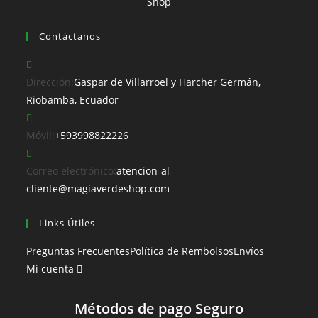
Contáctanos
Dirección:
Gaspar de Villarroel y Harcher Germán,
Riobamba, Ecuador
Móvil:
+593998822226
Correo electrónico:
atencion-al-
cliente@magiaverdeshop.com
Links Útiles
Preguntas Frecuentes
Política de Rembolsos
Envíos
Mi cuenta
Métodos de pago Seguro