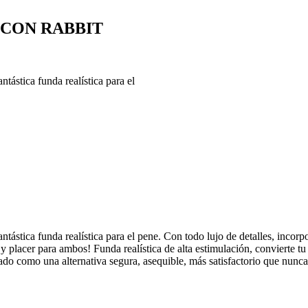
 CON RABBIT
ntástica funda realística para el
antástica funda realística para el pene. Con todo lujo de detalles, incor
d y placer para ambos! Funda realística de alta estimulación, c
onvierte tu
lado como una alternativa segura, asequible, más satisfactorio que nunc