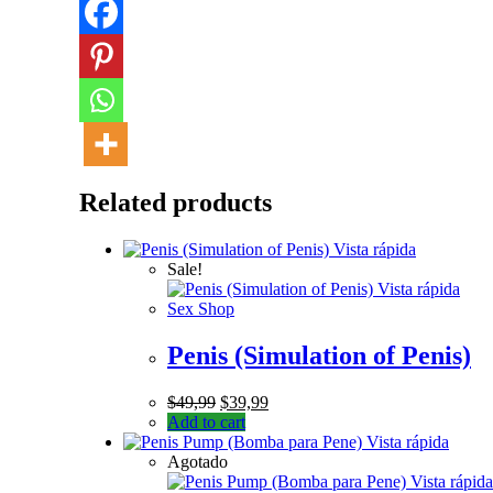
Related products
Vista rápida
Sale!
Vista rápida
Sex Shop
Penis (Simulation of Penis)
$
49,99
$
39,99
Add to cart
Vista rápida
Agotado
Vista rápida