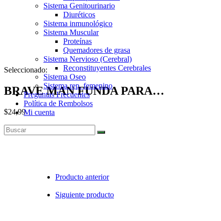
Sistema Genitourinario
Diuréticos
Sistema inmunológico
Sistema Muscular
Proteínas
Quemadores de grasa
Sistema Nervioso (Cerebral)
Reconstituyentes Cerebrales
Seleccionado:
Sistema Oseo
Sistema rep. femenino
BRAVE MAN FUNDA PARA…
Preguntas Frecuentes
Política de Rembolsos
$
24,99
Mi cuenta
Agotado
Producto anterior
Siguiente producto