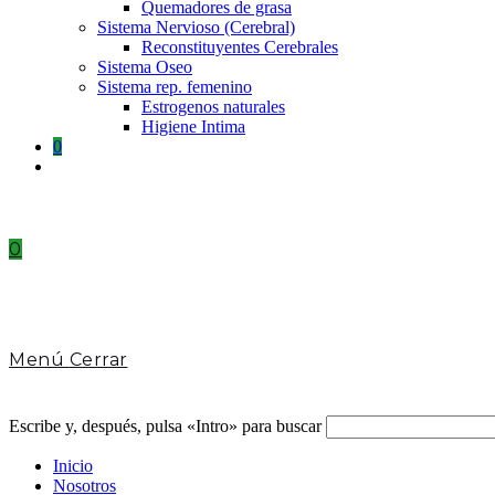
Quemadores de grasa
Sistema Nervioso (Cerebral)
Reconstituyentes Cerebrales
Sistema Oseo
Sistema rep. femenino
Estrogenos naturales
Higiene Intima
0
Toggle
website
search
0
Menú
Cerrar
Escribe y, después, pulsa «Intro» para buscar
Inicio
Nosotros