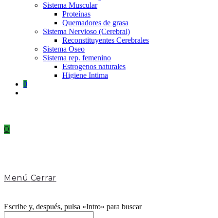
Sistema Muscular
Proteínas
Quemadores de grasa
Sistema Nervioso (Cerebral)
Reconstituyentes Cerebrales
Sistema Oseo
Sistema rep. femenino
Estrogenos naturales
Higiene Intima
0
Toggle
website
search
0
Menú
Cerrar
Escribe y, después, pulsa «Intro» para buscar