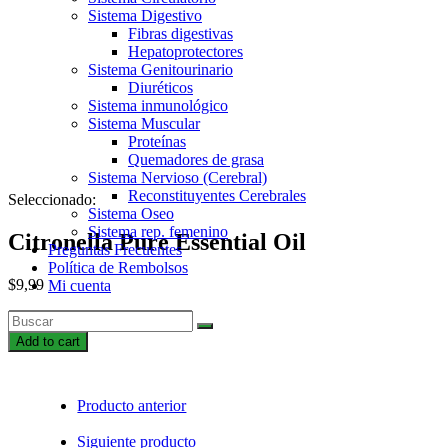
Sistema Digestivo
Fibras digestivas
Hepatoprotectores
Sistema Genitourinario
Diuréticos
Sistema inmunológico
Sistema Muscular
Proteínas
Quemadores de grasa
Sistema Nervioso (Cerebral)
Reconstituyentes Cerebrales
Seleccionado:
Sistema Oseo
Sistema rep. femenino
Citronella Pure Essential Oil
Preguntas Frecuentes
Política de Rembolsos
$
9,99
Mi cuenta
Citronella
Pure
Add to cart
Essential
Oil
quantity
Producto anterior
Siguiente producto