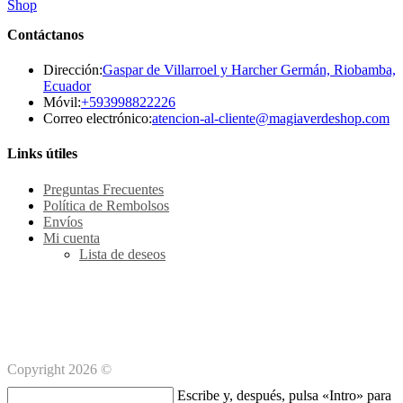
Contáctanos
Dirección:
Gaspar de Villarroel y Harcher Germán, Riobamba,
Ecuador
Se
Móvil:
+593998822226
abre
Se
Correo electrónico:
atencion-al-cliente@magiaverdeshop.com
en
ab
tu
en
Links útiles
aplicación
tu
ap
Preguntas Frecuentes
Política de Rembolsos
Envíos
Mi cuenta
Lista de deseos
Métodos de pago Seguro
Copyright 2026 ©
Buscar
Escribe y, después, pulsa «Intro» para