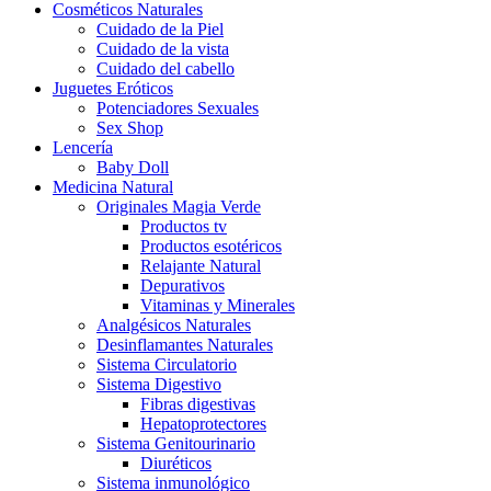
Cosméticos Naturales
Cuidado de la Piel
Cuidado de la vista
Cuidado del cabello
Juguetes Eróticos
Potenciadores Sexuales
Sex Shop
Lencería
Baby Doll
Medicina Natural
Originales Magia Verde
Productos tv
Productos esotéricos
Relajante Natural
Depurativos
Vitaminas y Minerales
Analgésicos Naturales
Desinflamantes Naturales
Sistema Circulatorio
Sistema Digestivo
Fibras digestivas
Hepatoprotectores
Sistema Genitourinario
Diuréticos
Sistema inmunológico