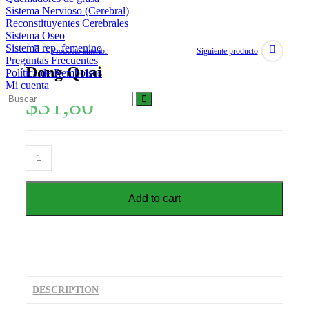
Sistema Nervioso (Cerebral)
Reconstituyentes Cerebrales
Sistema Oseo
Sistema rep. femenino
Producto anterior
Siguiente producto
Preguntas Frecuentes
Dong Quai
Política de Rembolsos
Mi cuenta
$
31,80
Add to cart
DESCRIPTION