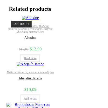
Related products
AGOTADO
Analgésicos Naturales
,
Medicina
Natural
,
Sistema Circulatorio
,
Sistema
Muscular
,
Sistema Oseo
Abexine
$
12,99
$
15,00
Read more
Medicina Natural
,
Sistema inmunológico
Abejalín Jarabe
$
10,09
Add to cart