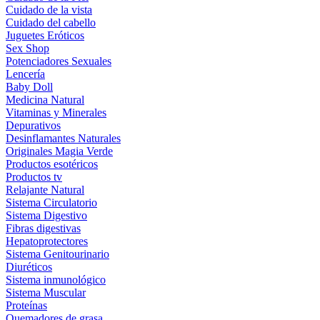
Cuidado de la vista
Cuidado del cabello
Juguetes Eróticos
Sex Shop
Potenciadores Sexuales
Lencería
Baby Doll
Medicina Natural
Vitaminas y Minerales
Depurativos
Desinflamantes Naturales
Originales Magia Verde
Productos esotéricos
Productos tv
Relajante Natural
Sistema Circulatorio
Sistema Digestivo
Fibras digestivas
Hepatoprotectores
Sistema Genitourinario
Diuréticos
Sistema inmunológico
Sistema Muscular
Proteínas
Quemadores de grasa