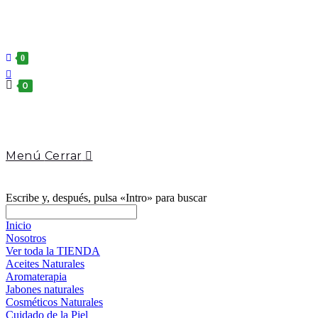
Lencería
Medicina Natural
0
0
Menú
Cerrar
Escribe y, después, pulsa «Intro» para buscar
Inicio
Nosotros
Ver toda la TIENDA
Aceites Naturales
Aromaterapia
Jabones naturales
Cosméticos Naturales
Cuidado de la Piel