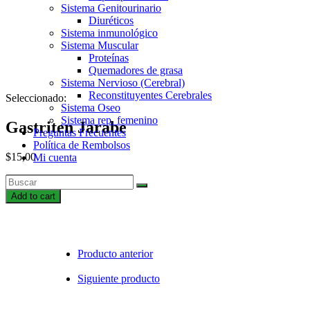
Sistema Genitourinario
Diuréticos
Sistema inmunológico
Sistema Muscular
Proteínas
Quemadores de grasa
Sistema Nervioso (Cerebral)
Reconstituyentes Cerebrales
Seleccionado:
Sistema Oseo
Sistema rep. femenino
Gastriten Jarabe
Preguntas Frecuentes
Política de Rembolsos
$
15,00
Mi cuenta
Gastriten
Jarabe
Add to cart
quantity
Producto anterior
Siguiente producto