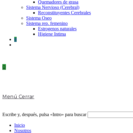
Quemadores de grasa
Sistema Nervioso (Cerebral)
Reconstituyentes Cerebrales
Sistema Oseo
Sistema rep. femenino
Estrogenos naturales
Higiene Intima
0
Toggle
website
search
0
Menú
Cerrar
Escribe y, después, pulsa «Intro» para buscar
Inicio
Nosotros