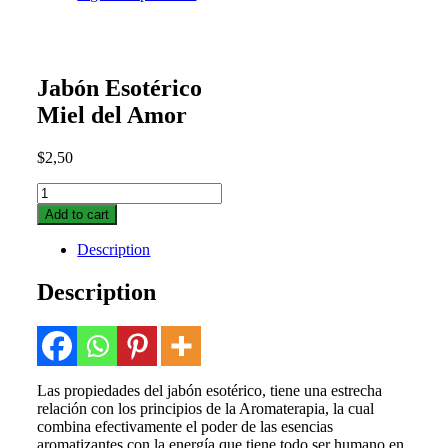
Jabón Esotérico
Miel del Amor
$
2,50
Jabón
Esotérico
Add to cart
Miel
del
Description
Amor
quantity
Description
Las propiedades del jabón esotérico, tiene una estrecha
relación con los principios de la Aromaterapia, la cual
combina efectivamente el poder de las esencias
aromatizantes con la energía que tiene todo ser humano en