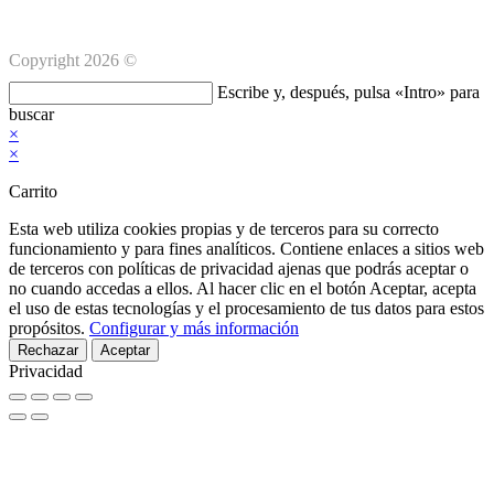
Copyright 2026 ©
Buscar
Escribe y, después, pulsa «Intro» para
en
buscar
esta
×
web
×
Carrito
Esta web utiliza cookies propias y de terceros para su correcto
funcionamiento y para fines analíticos. Contiene enlaces a sitios web
de terceros con políticas de privacidad ajenas que podrás aceptar o
no cuando accedas a ellos. Al hacer clic en el botón Aceptar, acepta
el uso de estas tecnologías y el procesamiento de tus datos para estos
propósitos.
Configurar y más información
Rechazar
Aceptar
Privacidad