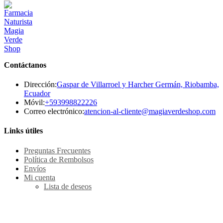
Contáctanos
Dirección:
Gaspar de Villarroel y Harcher Germán, Riobamba,
Ecuador
Se
Móvil:
+593998822226
abre
Se
Correo electrónico:
atencion-al-cliente@magiaverdeshop.com
en
ab
tu
en
Links útiles
aplicación
tu
ap
Preguntas Frecuentes
Política de Rembolsos
Envíos
Mi cuenta
Lista de deseos
Métodos de pago Seguro