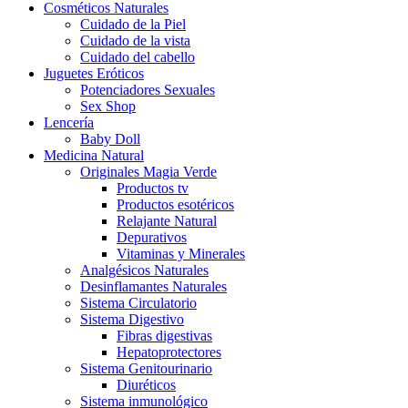
Cosméticos Naturales
Cuidado de la Piel
Cuidado de la vista
Cuidado del cabello
Juguetes Eróticos
Potenciadores Sexuales
Sex Shop
Lencería
Baby Doll
Medicina Natural
Originales Magia Verde
Productos tv
Productos esotéricos
Relajante Natural
Depurativos
Vitaminas y Minerales
Analgésicos Naturales
Desinflamantes Naturales
Sistema Circulatorio
Sistema Digestivo
Fibras digestivas
Hepatoprotectores
Sistema Genitourinario
Diuréticos
Sistema inmunológico