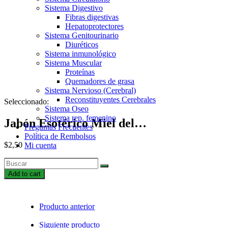
Sistema Digestivo
Fibras digestivas
Hepatoprotectores
Sistema Genitourinario
Diuréticos
Sistema inmunológico
Sistema Muscular
Proteínas
Quemadores de grasa
Sistema Nervioso (Cerebral)
Reconstituyentes Cerebrales
Seleccionado:
Sistema Oseo
Sistema rep. femenino
Jabón Esotérico Miel del…
Preguntas Frecuentes
Política de Rembolsos
$
2,50
Mi cuenta
Jabón
Esotérico
Add to cart
Miel
del
Amor
Producto anterior
quantity
Siguiente producto