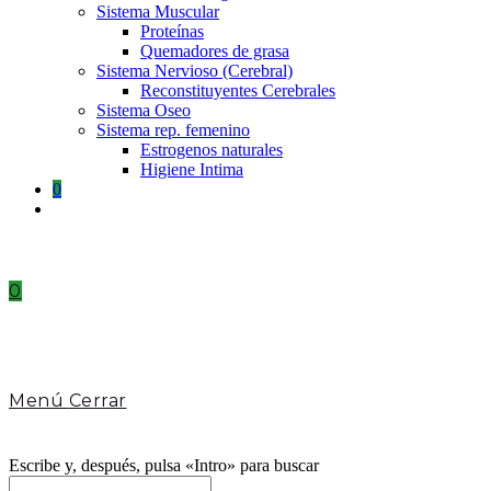
Sistema Muscular
Proteínas
Quemadores de grasa
Sistema Nervioso (Cerebral)
Reconstituyentes Cerebrales
Sistema Oseo
Sistema rep. femenino
Estrogenos naturales
Higiene Intima
0
Toggle
website
search
0
Menú
Cerrar
Escribe y, después, pulsa «Intro» para buscar