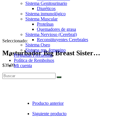
Sistema Genitourinario
Diuréticos
Sistema inmunológico
Sistema Muscular
Proteínas
Quemadores de grasa
Sistema Nervioso (Cerebral)
Reconstituyentes Cerebrales
Seleccionado:
Sistema Oseo
Sistema rep. femenino
Masturbador Big Breast Sister…
Preguntas Frecuentes
Política de Rembolsos
$
39,99
Mi cuenta
Agotado
Producto anterior
Siguiente producto