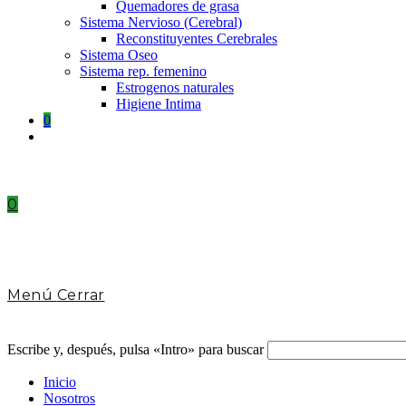
Quemadores de grasa
Sistema Nervioso (Cerebral)
Reconstituyentes Cerebrales
Sistema Oseo
Sistema rep. femenino
Estrogenos naturales
Higiene Intima
0
Toggle
website
search
0
Menú
Cerrar
Escribe y, después, pulsa «Intro» para buscar
Inicio
Nosotros