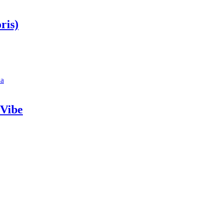
ris)
da
 Vibe