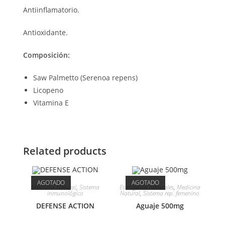
Antiinflamatorio.
Antioxidante.
Composición:
Saw Palmetto (Serenoa repens)
Licopeno
Vitamina E
Related products
AGOTADO
AGOTADO
Medicina Natural
,
Sistema
Estrogenos naturales
,
Medicina
inmunológico
Natural
,
Sistema rep. femenino
DEFENSE ACTION
Aguaje 500mg