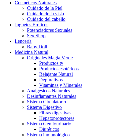
Cosméticos Naturales
Cuidado de la Piel
Cuidado de la vista
Cuidado del cabello
Juguetes Eróticos
Potenciadores Sexuales
Sex Shop
Lencería
Baby Doll
Medicina Natural
Originales Magia Verde
Productos tv
Productos esotéricos
Relajante Natural
Depurativos
Vitaminas y Minerales
Analgésicos Naturales
Desinflamantes Naturales
Sistema Circulatorio
Sistema Digestivo
Fibras digestivas
Hepatoprotectores
Sistema Genitourinario
Diuréticos
Sistema inmunológico