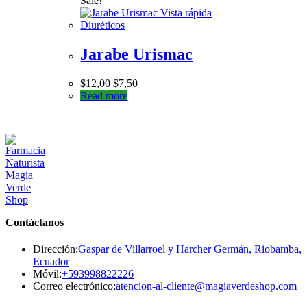
Sale!
Vista rápida
Diuréticos
Jarabe Urismac
$
12,00
$
7,50
Read more
Contáctanos
Dirección:
Gaspar de Villarroel y Harcher Germán, Riobamba,
Ecuador
Se
Móvil:
+593998822226
abre
Se
Correo electrónico:
atencion-al-cliente@magiaverdeshop.com
en
ab