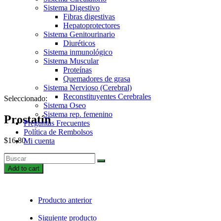
Sistema Digestivo
Fibras digestivas
Hepatoprotectores
Sistema Genitourinario
Diuréticos
Sistema inmunológico
Sistema Muscular
Proteínas
Quemadores de grasa
Sistema Nervioso (Cerebral)
Reconstituyentes Cerebrales
Seleccionado:
Sistema Oseo
Sistema rep. femenino
Prostatín
Preguntas Frecuentes
Política de Rembolsos
$
16,80
Mi cuenta
Prostatín
quantity
Add to cart
Producto anterior
Siguiente producto