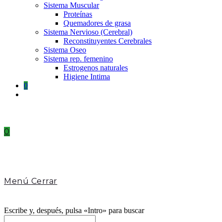
Sistema Muscular
Proteínas
Quemadores de grasa
Sistema Nervioso (Cerebral)
Reconstituyentes Cerebrales
Sistema Oseo
Sistema rep. femenino
Estrogenos naturales
Higiene Intima
0
Toggle
website
search
0
Menú
Cerrar
Escribe y, después, pulsa «Intro» para buscar