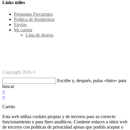
tu
en
Links útiles
aplicación
tu
ap
Preguntas Frecuentes
Política de Rembolsos
Envíos
Mi cuenta
Lista de deseos
Métodos de pago Seguro
Copyright 2026 ©
Buscar
Escribe y, después, pulsa «Intro» para
en
buscar
esta
×
web
×
Carrito
Esta web utiliza cookies propias y de terceros para su correcto
funcionamiento y para fines analíticos. Contiene enlaces a sitios web
de terceros con políticas de privacidad ajenas que podrás aceptar o