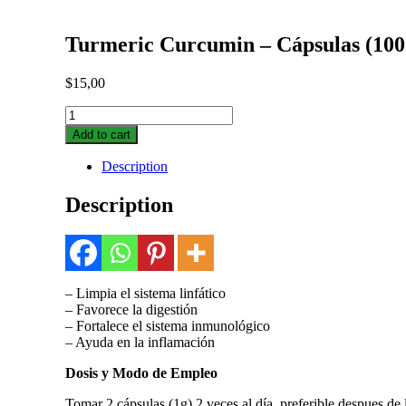
Turmeric Curcumin – Cápsulas (10
$
15,00
Turmeric
Curcumin
Add to cart
–
Cápsulas
Description
(100CAP)
quantity
Description
– Limpia el sistema linfático
– Favorece la digestión
– Fortalece el sistema inmunológico
– Ayuda en la inflamación
Dosis y Modo de Empleo
Tomar 2 cápsulas (1g) 2 veces al día, preferible despues de 