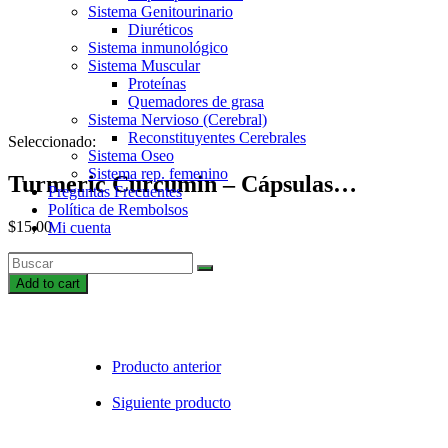
Sistema Genitourinario
Diuréticos
Sistema inmunológico
Sistema Muscular
Proteínas
Quemadores de grasa
Sistema Nervioso (Cerebral)
Reconstituyentes Cerebrales
Seleccionado:
Sistema Oseo
Sistema rep. femenino
Turmeric Curcumin – Cápsulas…
Preguntas Frecuentes
Política de Rembolsos
$
15,00
Mi cuenta
Turmeric
Curcumin
Add to cart
–
Cápsulas
(100CAP)
quantity
Producto anterior
Siguiente producto