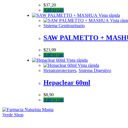
$
37,20
Add to cart
Vista rápida
Vista rápi
Sistema Genitourinario
SAW PALMETTO + MASH
$
23,99
Add to cart
Vista rápida
Vista rápida
Hepatoprotectores
,
Sistema Digestivo
Hepaclear 60ml
$
8,90
Add to cart