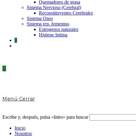
Quemadores de grasa
Sistema Nervioso (Cerebral)
Reconstituyentes Cerebrales
Sistema Oseo
Sistema rep. femenino
Estrogenos naturales
Higiene Intima
0
Toggle
website
search
0
Menú
Cerrar
Escribe y, después, pulsa «Intro» para buscar
Inicio
Nosotros