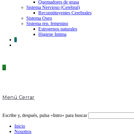
Quemadores de grasa
Sistema Nervioso (Cerebral)
Reconstituyentes Cerebrales
Sistema Oseo
Sistema rep. femenino
Estrogenos naturales
Higiene Intima
0
Toggle
website
search
0
Menú
Cerrar
Escribe y, después, pulsa «Intro» para buscar
Inicio
Nosotros