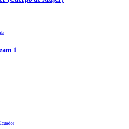
ida
ream 1
 Ecuador