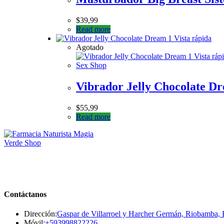
$
39,99
Read more
Vista rápida
Agotado
Vista ráp
Sex Shop
Vibrador Jelly Chocolate D
$
55,99
Read more
Contáctanos
Dirección:
Gaspar de Villarroel y Harcher Germán, Riobamba,
Se
Móvil:
+593998822226