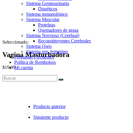
Sistema Genitourinario
Diuréticos
Sistema inmunológico
Sistema Muscular
Proteínas
Quemadores de grasa
Sistema Nervioso (Cerebral)
Reconstituyentes Cerebrales
Seleccionado:
Sistema Oseo
Sistema rep. femenino
Vagina Masturbadora
Preguntas Frecuentes
Política de Rembolsos
$
19,99
Mi cuenta
Agotado
Producto anterior
Siguiente producto