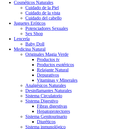
Cosméticos Naturales
Cuidado de la Piel
Cuidado de la vista
Cuidado del cabello
Juguetes Eróticos
Potenciadores Sexuales
Sex Shop
Lencería
Baby Doll
Medicina Natural
Originales Magia Verde
Productos tv
Productos esotéricos
Relajante Natural
Depurativos
Vitaminas y Minerales
Analgésicos Naturales
Desinflamantes Naturales
Sistema Circulatorio
Sistema Digestivo
Fibras digestivas
Hepatoprotectores
Sistema Genitourinario
Diuréticos
Sistema inmunológico