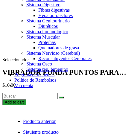
Sistema Digestivo
Fibras digestivas
Hepatoprotectores
Sistema Genitourinario
Diuréticos
Sistema inmunológico
Sistema Muscular
Proteínas
Quemadores de grasa
Sistema Nervioso (Cerebral)
Reconstituyentes Cerebrales
Seleccionado:
Sistema Oseo
Sistema rep. femenino
VIBRADOR FUNDA PUNTOS PARA…
Preguntas Frecuentes
Política de Rembolsos
$
10,00
Mi cuenta
VIBRADOR
FUNDA
Add to cart
PUNTOS
PARA
MUJER
Producto anterior
quantity
Siguiente producto