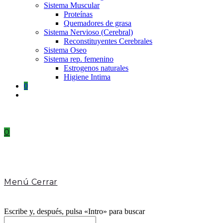
Sistema Muscular
Proteínas
Quemadores de grasa
Sistema Nervioso (Cerebral)
Reconstituyentes Cerebrales
Sistema Oseo
Sistema rep. femenino
Estrogenos naturales
Higiene Intima
0
Toggle
website
search
0
Menú
Cerrar
Escribe y, después, pulsa «Intro» para buscar