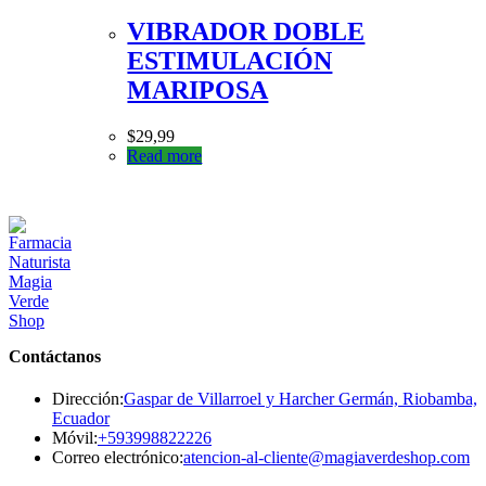
VIBRADOR DOBLE
ESTIMULACIÓN
MARIPOSA
$
29,99
Read more
Contáctanos
Dirección:
Gaspar de Villarroel y Harcher Germán, Riobamba,
Ecuador
Se
Móvil:
+593998822226
abre
Se
Correo electrónico:
atencion-al-cliente@magiaverdeshop.com
en
ab