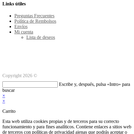
tu
en
Links útiles
aplicación
tu
ap
Preguntas Frecuentes
Política de Rembolsos
Envíos
Mi cuenta
Lista de deseos
Métodos de pago Seguro
Copyright 2026 ©
Buscar
Escribe y, después, pulsa «Intro» para
en
buscar
esta
×
web
×
Carrito
Esta web utiliza cookies propias y de terceros para su correcto
funcionamiento y para fines analíticos. Contiene enlaces a sitios web
de terceros con políticas de privacidad ajenas que podrás aceptar o