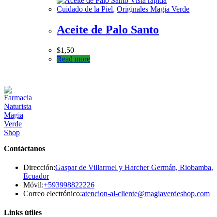
Vista rápida
Cuidado de la Piel
,
Originales Magia Verde
Aceite de Palo Santo
$
1,50
Read more
Contáctanos
Dirección:
Gaspar de Villarroel y Harcher Germán, Riobamba,
Ecuador
Se
Móvil:
+593998822226
abre
Se
Correo electrónico:
atencion-al-cliente@magiaverdeshop.com
en
ab
tu
en
Links útiles