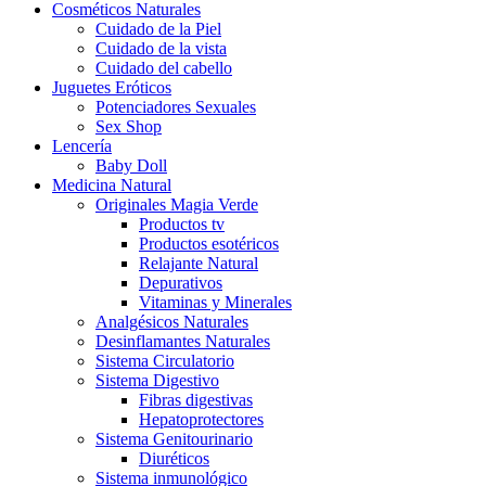
Cosméticos Naturales
Cuidado de la Piel
Cuidado de la vista
Cuidado del cabello
Juguetes Eróticos
Potenciadores Sexuales
Sex Shop
Lencería
Baby Doll
Medicina Natural
Originales Magia Verde
Productos tv
Productos esotéricos
Relajante Natural
Depurativos
Vitaminas y Minerales
Analgésicos Naturales
Desinflamantes Naturales
Sistema Circulatorio
Sistema Digestivo
Fibras digestivas
Hepatoprotectores
Sistema Genitourinario
Diuréticos
Sistema inmunológico