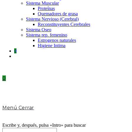
Sistema Muscular
Proteínas
Quemadores de grasa
Sistema Nervioso (Cerebral)
Reconstituyentes Cerebrales
Sistema Oseo
Sistema rep. femenino
Estrogenos naturales
Higiene Intima
0
Toggle
website
search
0
Menú
Cerrar
Escribe y, después, pulsa «Intro» para buscar