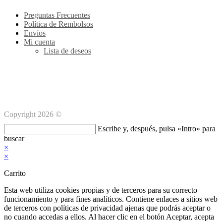
aplicación
tu
ap
Preguntas Frecuentes
Política de Rembolsos
Envíos
Mi cuenta
Lista de deseos
Métodos de pago Seguro
Copyright 2026 ©
Buscar
Escribe y, después, pulsa «Intro» para
en
buscar
esta
×
web
×
Carrito
Esta web utiliza cookies propias y de terceros para su correcto
funcionamiento y para fines analíticos. Contiene enlaces a sitios web
de terceros con políticas de privacidad ajenas que podrás aceptar o
no cuando accedas a ellos. Al hacer clic en el botón Aceptar, acepta