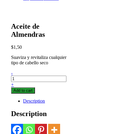
Aceite de
Almendras
$
1,50
Suaviza y revitaliza cualquier
tipo de cabello seco
Aceite
-
de
Almendras
+
quantity
Add to cart
Description
Description