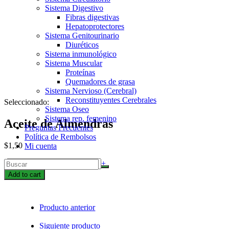
Sistema Digestivo
Fibras digestivas
Hepatoprotectores
Sistema Genitourinario
Diuréticos
Sistema inmunológico
Sistema Muscular
Proteínas
Quemadores de grasa
Sistema Nervioso (Cerebral)
Reconstituyentes Cerebrales
Seleccionado:
Sistema Oseo
Sistema rep. femenino
Aceite de Almendras
Preguntas Frecuentes
Política de Rembolsos
$
1,50
Mi cuenta
Aceite
-
+
de
Add to cart
Almendras
quantity
Producto anterior
Siguiente producto