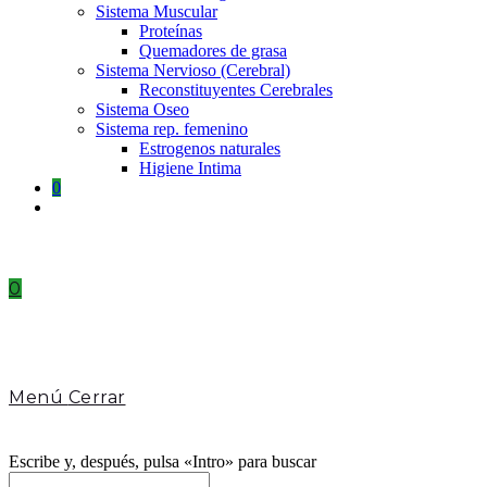
Sistema Muscular
Proteínas
Quemadores de grasa
Sistema Nervioso (Cerebral)
Reconstituyentes Cerebrales
Sistema Oseo
Sistema rep. femenino
Estrogenos naturales
Higiene Intima
0
Toggle
website
search
0
Menú
Cerrar
Escribe y, después, pulsa «Intro» para buscar