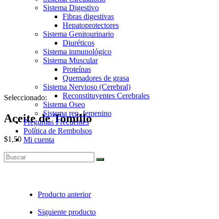
Sistema Digestivo
Fibras digestivas
Hepatoprotectores
Sistema Genitourinario
Diuréticos
Sistema inmunológico
Sistema Muscular
Proteínas
Quemadores de grasa
Sistema Nervioso (Cerebral)
Reconstituyentes Cerebrales
Seleccionado:
Sistema Oseo
Sistema rep. femenino
Aceite de Tomillo
Preguntas Frecuentes
Política de Rembolsos
$
1,50
Mi cuenta
Agotado
Producto anterior
Siguiente producto