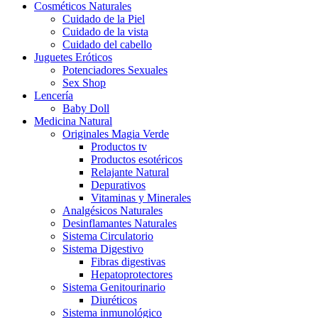
Cosméticos Naturales
Cuidado de la Piel
Cuidado de la vista
Cuidado del cabello
Juguetes Eróticos
Potenciadores Sexuales
Sex Shop
Lencería
Baby Doll
Medicina Natural
Originales Magia Verde
Productos tv
Productos esotéricos
Relajante Natural
Depurativos
Vitaminas y Minerales
Analgésicos Naturales
Desinflamantes Naturales
Sistema Circulatorio
Sistema Digestivo
Fibras digestivas
Hepatoprotectores
Sistema Genitourinario
Diuréticos
Sistema inmunológico