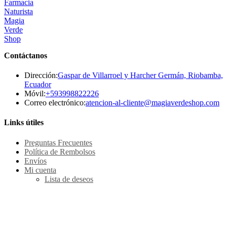
Contáctanos
Dirección:
Gaspar de Villarroel y Harcher Germán, Riobamba,
Ecuador
Se
Móvil:
+593998822226
abre
Se
Correo electrónico:
atencion-al-cliente@magiaverdeshop.com
en
ab
tu
en
Links útiles
aplicación
tu
ap
Preguntas Frecuentes
Política de Rembolsos
Envíos
Mi cuenta
Lista de deseos
Métodos de pago Seguro