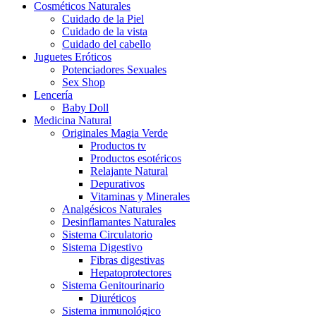
Cosméticos Naturales
Cuidado de la Piel
Cuidado de la vista
Cuidado del cabello
Juguetes Eróticos
Potenciadores Sexuales
Sex Shop
Lencería
Baby Doll
Medicina Natural
Originales Magia Verde
Productos tv
Productos esotéricos
Relajante Natural
Depurativos
Vitaminas y Minerales
Analgésicos Naturales
Desinflamantes Naturales
Sistema Circulatorio
Sistema Digestivo
Fibras digestivas
Hepatoprotectores
Sistema Genitourinario
Diuréticos
Sistema inmunológico