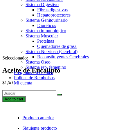
Sistema Digestivo
Fibras digestivas
Hepatoprotectores
Sistema Genitourinario
Diuréticos
Sistema inmunológico
Sistema Muscular
Proteínas
Quemadores de grasa
Sistema Nervioso (Cerebral)
Reconstituyentes Cerebrales
Seleccionado:
Sistema Oseo
Sistema rep. femenino
Aceite de Eucalipto
Preguntas Frecuentes
Política de Rembolsos
$
1,50
Mi cuenta
Aceite
de
Add to cart
Eucalipto
quantity
Producto anterior
Siguiente producto