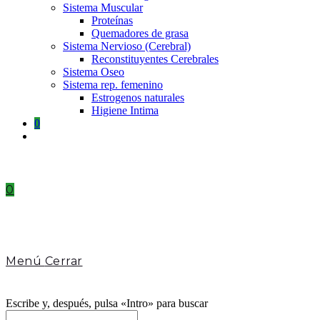
Sistema Muscular
Proteínas
Quemadores de grasa
Sistema Nervioso (Cerebral)
Reconstituyentes Cerebrales
Sistema Oseo
Sistema rep. femenino
Estrogenos naturales
Higiene Intima
0
Toggle
website
search
0
Menú
Cerrar
Escribe y, después, pulsa «Intro» para buscar