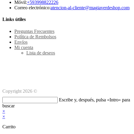
Se
Móvil:
+593998822226
abre
Se
Correo electrónico:
atencion-al-cliente@magiaverdeshop.com
en
ab
tu
en
Links útiles
aplicación
tu
ap
Preguntas Frecuentes
Política de Rembolsos
Envíos
Mi cuenta
Lista de deseos
Métodos de pago Seguro
Copyright 2026 ©
Buscar
Escribe y, después, pulsa «Intro» para
en
buscar
esta
×
web
×
Carrito