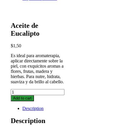
Aceite de
Eucalipto
$
1,50
Es ideal para aromaterapia,
aplicar directamente sobre la
piel, con exquicitos aromas a
flores, frutas, madera y
hierbas. Para nutre, hidrata,
suaviza y da brillo al cabello.
Aceite
de
Add to cart
Eucalipto
quantity
Description
Description