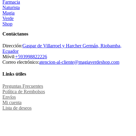
Contáctanos
Dirección:
Gaspar de Villarroel y Harcher Germán, Riobamba,
Ecuador
Se
Móvil:
+593998822226
abre
Se
Correo electrónico:
atencion-al-cliente@magiaverdeshop.com
en
abre
tu
en
Links útiles
aplicación
tu
aplicaci
Preguntas Frecuentes
Política de Rembolsos
Envíos
Mi cuenta
Lista de deseos
Métodos de pago Seguro