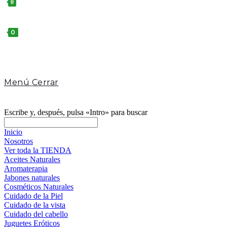
0
Toggle
website
search
0
Menú
Cerrar
Escribe y, después, pulsa «Intro» para buscar
Inicio
Nosotros
Ver toda la TIENDA
Aceites Naturales
Aromaterapia
Jabones naturales
Cosméticos Naturales
Cuidado de la Piel
Cuidado de la vista
Cuidado del cabello
Juguetes Eróticos