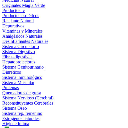
Medicina Natural
Originales Magia Verde
Productos tv
Productos esotéricos
Relajante Natural
Depurativos
Vitaminas y Minerales
Analgésicos Naturales
Desinflamantes Naturales
Sistema Circulatorio
Sistema Digestivo
Fibras digestivas
Hepatoprotectores
Sistema Genitourinario
Diuréticos
Sistema inmunológico
Sistema Muscular
Proteínas
Quemadores de grasa
Sistema Nervioso (Cerebral)
Reconstituyentes Cerebrales
Sistema Oseo
Sistema rep. femenino
Estrogenos naturales
Higiene Intima