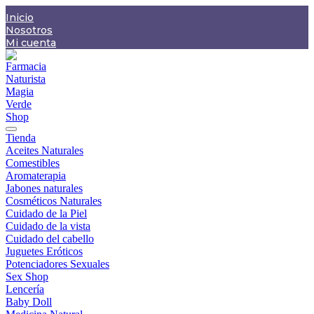
Saltar
Inicio
al
Nosotros
contenido
Mi cuenta
Tienda
Aceites Naturales
Comestibles
Aromaterapia
Jabones naturales
Cosméticos Naturales
Cuidado de la Piel
Cuidado de la vista
Cuidado del cabello
Juguetes Eróticos
Potenciadores Sexuales
Sex Shop
Lencería
Baby Doll