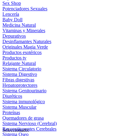
Sex Shop
Potenciadores Sexuales
Lencería
Baby Doll
Medicina Natural
Vitaminas y Minerales
Depurativos
Desinflamantes Naturales
Originales Magia Verde
Productos esotéricos
Productos tv
Relajante Natural
Sistema Circulatorio
Sistema Digestivo
Fibras digestivas
Hepatoprotectores
Sistema Genitourinario
Diuréticos
Sistema inmunológico
Sistema Muscular
Proteínas
Quemadores de grasa
Sistema Nervioso (Cerebral)
Reconstituyentes Cerebrales
Seleccionado:
Sistema Oseo