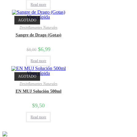
Read more
Vista rápida
AGOTADO
Desinflamantes Naturales
Sangre de Drago (Gotas)
$
6,99
$
8,00
Read more
Vista rápida
AGOTADO
Desinflamantes Naturales
EN MUJ Solución 500ml
$
9,50
Read more