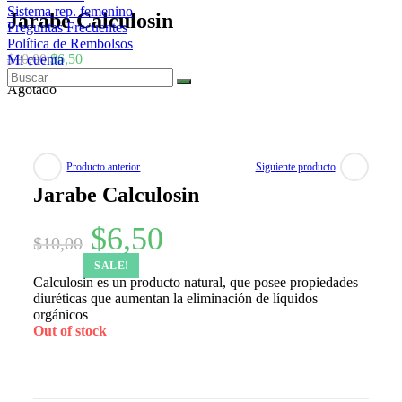
Sistema rep. femenino
Jarabe Calculosin
Preguntas Frecuentes
Política de Rembolsos
$
10,00
$
6,50
Mi cuenta
Agotado
Producto anterior
Siguiente producto
Jarabe Calculosin
$
6,50
$
10,00
SALE!
Calculosin es un producto natural, que posee propiedades
diuréticas que aumentan la eliminación de líquidos
orgánicos
Out of stock