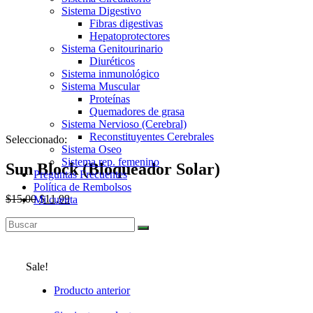
Sistema Digestivo
Fibras digestivas
Hepatoprotectores
Sistema Genitourinario
Diuréticos
Sistema inmunológico
Sistema Muscular
Proteínas
Quemadores de grasa
Sistema Nervioso (Cerebral)
Reconstituyentes Cerebrales
Seleccionado:
Sistema Oseo
Sistema rep. femenino
Sun Block (Bloqueador Solar)
Preguntas Frecuentes
Política de Rembolsos
$
15,00
$
11,99
Mi cuenta
Agotado
Sale!
Producto anterior