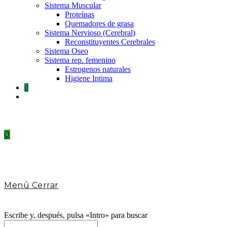
Sistema Muscular
Proteínas
Quemadores de grasa
Sistema Nervioso (Cerebral)
Reconstituyentes Cerebrales
Sistema Oseo
Sistema rep. femenino
Estrogenos naturales
Higiene Intima
0
Toggle
website
search
0
Menú
Cerrar
Escribe y, después, pulsa «Intro» para buscar