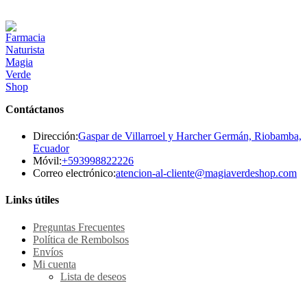
Contáctanos
Dirección:
Gaspar de Villarroel y Harcher Germán, Riobamba,
Ecuador
Se
Móvil:
+593998822226
abre
Se
Correo electrónico:
atencion-al-cliente@magiaverdeshop.com
en
ab
tu
en
Links útiles
aplicación
tu
ap
Preguntas Frecuentes
Política de Rembolsos
Envíos
Mi cuenta
Lista de deseos
Métodos de pago Seguro