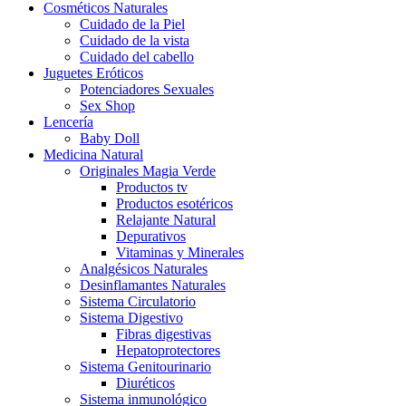
Cosméticos Naturales
Cuidado de la Piel
Cuidado de la vista
Cuidado del cabello
Juguetes Eróticos
Potenciadores Sexuales
Sex Shop
Lencería
Baby Doll
Medicina Natural
Originales Magia Verde
Productos tv
Productos esotéricos
Relajante Natural
Depurativos
Vitaminas y Minerales
Analgésicos Naturales
Desinflamantes Naturales
Sistema Circulatorio
Sistema Digestivo
Fibras digestivas
Hepatoprotectores
Sistema Genitourinario
Diuréticos
Sistema inmunológico