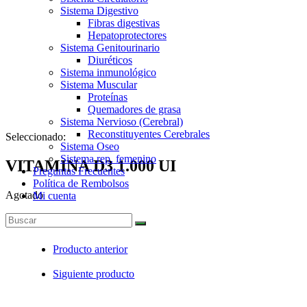
Sistema Digestivo
Fibras digestivas
Hepatoprotectores
Sistema Genitourinario
Diuréticos
Sistema inmunológico
Sistema Muscular
Proteínas
Quemadores de grasa
Sistema Nervioso (Cerebral)
Reconstituyentes Cerebrales
Seleccionado:
Sistema Oseo
Sistema rep. femenino
VITAMINA D3 1.000 UI
Preguntas Frecuentes
Política de Rembolsos
Agotado
Mi cuenta
Producto anterior
Siguiente producto