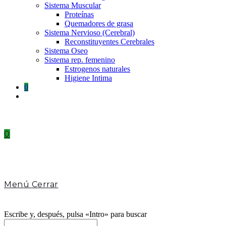
Sistema Muscular
Proteínas
Quemadores de grasa
Sistema Nervioso (Cerebral)
Reconstituyentes Cerebrales
Sistema Oseo
Sistema rep. femenino
Estrogenos naturales
Higiene Intima
0
Toggle
website
search
0
Menú
Cerrar
Escribe y, después, pulsa «Intro» para buscar