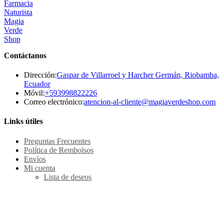
Contáctanos
Dirección:
Gaspar de Villarroel y Harcher Germán, Riobamba,
Ecuador
Se
Móvil:
+593998822226
abre
Se
Correo electrónico:
atencion-al-cliente@magiaverdeshop.com
en
ab
tu
en
Links útiles
aplicación
tu
ap
Preguntas Frecuentes
Política de Rembolsos
Envíos
Mi cuenta
Lista de deseos
Métodos de pago Seguro