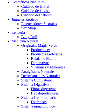
Cosméticos Naturales
Cuidado de la Piel
Cuidado de la vista
Cuidado del cabello
Juguetes Eróticos
Potenciadores Sexuales
Sex Shop
Lencería
Baby Doll
Medicina Natural
Originales Magia Verde
Productos tv
Productos esotéricos
Relajante Natural
Depurativos
Vitaminas y Minerales
Analgésicos Naturales
Desinflamantes Naturales
Sistema Circulatorio
Sistema Digestivo
Fibras digestivas
Hepatoprotectores
Sistema Genitourinario
Diuréticos
Sistema inmunológico