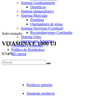
Sistema Genitourinario
Diuréticos
Sistema inmunológico
Sistema Muscular
Proteínas
Quemadores de grasa
Sistema Nervioso (Cerebral)
Reconstituyentes Cerebrales
Seleccionado:
Sistema Oseo
Sistema rep. femenino
VITAMINA E 1000 UI
Preguntas Frecuentes
Política de Rembolsos
$
31,99
Mi cuenta
Agotado
Producto anterior
Siguiente producto