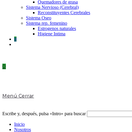
Quemadores de grasa
Sistema Nervioso (Cerebral)
Reconstituyentes Cerebrales
Sistema Oseo
Sistema rep. femenino
Estrogenos naturales
Higiene Intima
0
Toggle
website
search
0
Menú
Cerrar
Escribe y, después, pulsa «Intro» para buscar
Inicio
Nosotros